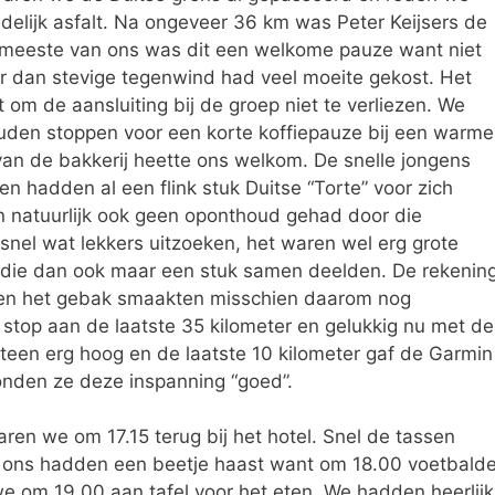
edelijk asfalt. Na ongeveer 36 km was Peter Keijsers de
e meeste van ons was dit een welkome pauze want niet
 dan stevige tegenwind had veel moeite gekost. Het
om de aansluiting bij de groep niet te verliezen. We
uden stoppen voor een korte koffiepauze bij een warme
van de bakkerij heette ons welkom. De snelle jongens
en hadden al een flink stuk Duitse “Torte” voor zich
n natuurlijk ook geen oponthoud gehad door die
snel wat lekkers uitzoeken, het waren wel erg grote
 die dan ook maar een stuk samen deelden. De rekenin
e en het gebak smaakten misschien daarom nog
stop aan de laatste 35 kilometer en gelukkig nu met de
en erg hoog en de laatste 10 kilometer gaf de Garmin
onden ze deze inspanning “goed”.
ren we om 17.15 terug bij het hotel. Snel de tassen
 ons hadden een beetje haast want om 18.00 voetbald
e om 19.00 aan tafel voor het eten. We hadden heerlijk