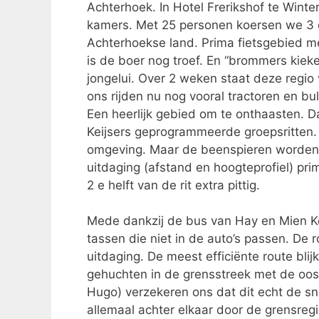
Achterhoek. In Hotel Frerikshof te Wint
kamers. Met 25 personen koersen we 3 d
Achterhoekse land. Prima fietsgebied me
is de boer nog troef. En “brommers kiek
jongelui. Over 2 weken staat deze regio 
ons rijden nu nog vooral tractoren en b
Een heerlijk gebied om te onthaasten. D
Keijsers geprogrammeerde groepsritten.
omgeving. Maar de beenspieren worden w
uitdaging (afstand en hoogteprofiel) pr
2 e helft van de rit extra pittig.
Mede dankzij de bus van Hay en Mien Keij
tassen die niet in de auto’s passen. De 
uitdaging. De meest efficiënte route blij
gehuchten in de grensstreek met de oos
Hugo) verzekeren ons dat dit echt de sn
allemaal achter elkaar door de grensregi