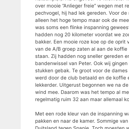
over mooie “Anlieger freie” wegen met r
pechvogel, hij had lek gereden. Voor d
alleen het hoge tempo maar ook de meer
was soms een flinke inspanning geweest 
hadden nog 20 kilometer voordat we zo
bakker. Een mooie roze koe op de oprit 
van de A/B groep zaten al aan de koffie 
staan. Zij hadden nog sneller gereden e
bandenwissel van Peter. Ook wij gingen 
stukken gebak. Te groot voor de dames
werd door de club betaald en de koffi
lekkerder. Uitgerust begonnen we na de 
wind mee. Daarom was het tempo al mete
regelmatig ruim 32 aan maar allemaal k
Met een rode kleur van de inspanning wa
pakken en naar de kamer. Sommige van
Duitsland tegen Spanje. Toch moesten w