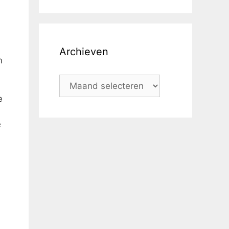
Archieven
m
e
e