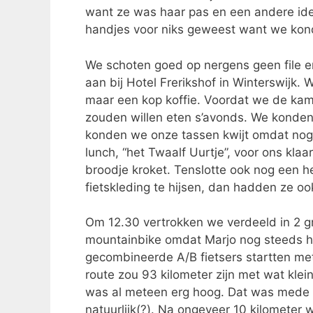
want ze was haar pas en een andere ide
handjes voor niks geweest want we kond
We schoten goed op nergens geen file 
aan bij Hotel Frerikshof in Winterswijk.
maar een kop koffie. Voordat we de kam
zouden willen eten s’avonds. We konden 
konden we onze tassen kwijt omdat nog 
lunch, “het Twaalf Uurtje”, voor ons klaa
broodje kroket. Tenslotte ook nog een he
fietskleding te hijsen, dan hadden ze o
Om 12.30 vertrokken we verdeeld in 2 
mountainbike omdat Marjo nog steeds he
gecombineerde A/B fietsers startten me
route zou 93 kilometer zijn met wat klei
was al meteen erg hoog. Dat was mede t
natuurlijk(?). Na ongeveer 10 kilometer