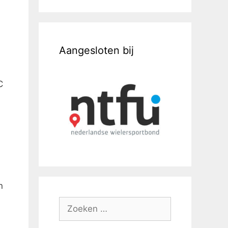
Aangesloten bij
C
n