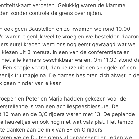
ntiteitskaart vergeten. Gelukkig waren de klamme
en zonder controle de grens over rijden.
en ook geen Baustellen en zo kwamen we rond 10.00
 We waren eigenlijk veel te vroeg en we bestelden daaro
ersleutel kregen werd ons nog eerst gevraagd wat we
kiezen uit 3 menu’s. In een van de conferentiezalen
niet alle kamers beschikbaar waren. Om 11.30 stond d
r. Een soepje vooraf, dan keuze uit een spiegelei of een
erlijk fruithapje na. De dames besloten zich alvast in d
ok geen hinder van elkaar.
groepen en Peter en Marjo hadden gekozen voor de
rstellende is van een achillespeesblessure. De
t 10 man en de B/C rijders waren met 13. De geplande
ne heuveltjes en ook nog met wat vals plat. Het tempo
e danken aan de mix van B- en C rijders
 waren we de Duitse grens al gepasseerd en reden we