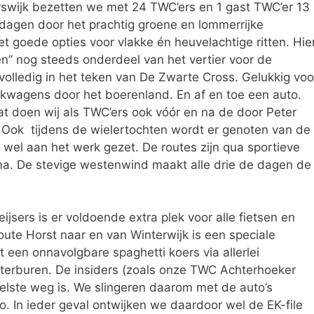
erswijk bezetten we met 24 TWC’ers en 1 gast TWC’er 13
agen door het prachtig groene en lommerrijke
t goede opties voor vlakke én heuvelachtige ritten. Hie
en” nog steeds onderdeel van het vertier voor de
volledig in het teken van De Zwarte Cross. Gelukkig voo
ulkwagens door het boerenland. En af en toe een auto.
at doen wij als TWC’ers ook vóór en na de door Peter
 Ook tijdens de wielertochten wordt er genoten van de
el aan het werk gezet. De routes zijn qua sportieve
ima. De stevige westenwind maakt alle drie de dagen de
sers is er voldoende extra plek voor alle fietsen en
route Horst naar en van Winterwijk is een speciale
kt een onnavolgbare spaghetti koers via allerlei
terburen. De insiders (zoals onze TWC Achterhoeker
elste weg is. We slingeren daarom met de auto’s
o. In ieder geval ontwijken we daardoor wel de EK-file