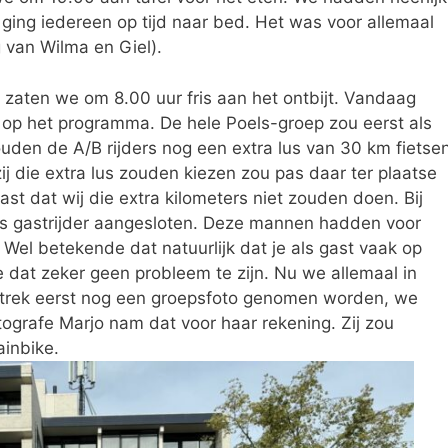
ging iedereen op tijd naar bed. Het was voor allemaal
 van Wilma en Giel).
zaten we om 8.00 uur fris aan het ontbijt. Vandaag
s op het programma. De hele Poels-groep zou eerst als
ouden de A/B rijders nog een extra lus van 30 km fietse
ij die extra lus zouden kiezen zou pas daar ter plaatse
st dat wij die extra kilometers niet zouden doen. Bij
ls gastrijder aangesloten. Deze mannen hadden voor
Wel betekende dat natuurlijk dat je als gast vaak op
dat zeker geen probleem te zijn. Nu we allemaal in
rtrek eerst nog een groepsfoto genomen worden, we
tografe Marjo nam dat voor haar rekening. Zij zou
ainbike.