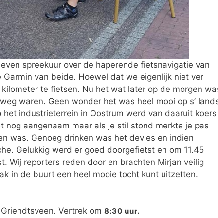
g even spreekuur over de haperende fietsnavigatie van
 Garmin van beide. Hoewel dat we eigenlijk niet ver
ilometer te fietsen. Nu het wat later op de morgen wa
p weg waren. Geen wonder het was heel mooi op s’ land
het industrieterrein in Oostrum werd van daaruit koers
et nog aangenaam maar als je stil stond merkte je pas
en was. Genoeg drinken was het devies en indien
che. Gelukkig werd er goed doorgefietst en om 11.45
. Wij reporters reden door en brachten Mirjan veilig
ak in de buurt een heel mooie tocht kunt uitzetten.
g Griendtsveen. Vertrek om
8:30 uur.