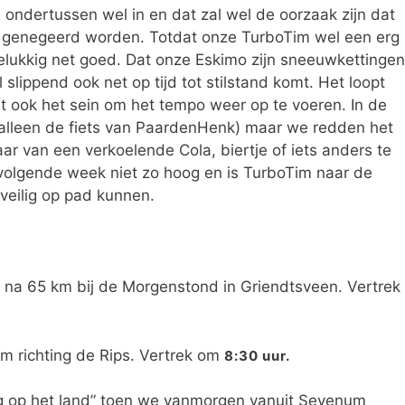
 ondertussen wel in en dat zal wel de oorzaak zijn dat
g genegeerd worden. Totdat onze TurboTim wel een erg
lukkig net goed. Dat onze Eskimo zijn sneeuwkettingen
l slippend ook net op tijd tot stilstand komt. Het loopt
dit ook het sein om het tempo weer op te voeren. In de
et alleen de fiets van PaardenHenk) maar we redden het
ar van een verkoelende Cola, biertje of iets anders te
 volgende week niet zo hoog en is TurboTim naar de
veilig op pad kunnen.
 na 65 km bij de Morgenstond in Griendtsveen. Vertrek
m richting de Rips. Vertrek om
8:30 uur.
ig op het land” toen we vanmorgen vanuit Sevenum