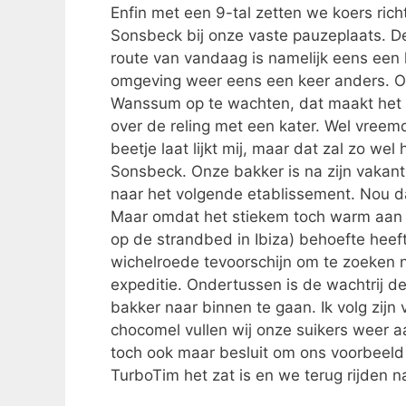
Enfin met een 9-tal zetten we koers ric
Sonsbeck bij onze vaste pauzeplaats. De
route van vandaag is namelijk eens een
omgeving weer eens een keer anders. O
Wanssum op te wachten, dat maakt het 1
over de reling met een kater. Wel vreem
beetje laat lijkt mij, maar dat zal zo w
Sonsbeck. Onze bakker is na zijn vakanti
naar het volgende etablissement. Nou daa
Maar omdat het stiekem toch warm aan 
op de strandbed in Ibiza) behoefte heef
wichelroede tevoorschijn om te zoeken na
expeditie. Ondertussen is de wachtrij 
bakker naar binnen te gaan. Ik volg zi
chocomel vullen wij onze suikers weer a
toch ook maar besluit om ons voorbeeld t
TurboTim het zat is en we terug rijden n