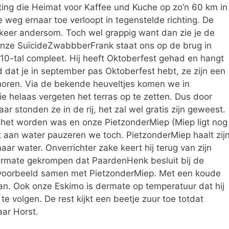
hting die Heimat voor Kaffee und Kuche op zo’n 60 km in
 weg ernaar toe verloopt in tegenstelde richting. De
 keer andersom. Toch wel grappig want dan zie je de
nze SuïcideZwabbberFrank staat ons op de brug in
0-tal compleet. Hij heeft Oktoberfest gehad en hangt
d dat je in september pas Oktoberfest hebt, ze zijn een
el horen. Via de bekende heuveltjes komen we in
e helaas vergeten het terras op te zetten. Dus door
r stonden ze in de rij, het zal wel gratis zijn geweest.
het worden was en onze PietzonderMiep (Miep ligt nog
t aan water pauzeren we toch. PietzonderMiep haalt zij
ar water. Onverrichter zake keert hij terug van zijn
dermate gekrompen dat PaardenHenk besluit bij de
jn voorbeeld samen met PietzonderMiep. Met een koude
an. Ook onze Eskimo is dermate op temperatuur dat hij
e volgen. De rest kijkt een beetje zuur toe totdat
aar Horst.