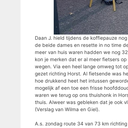
Daan J. hield tijdens de koffiepauze no
de beide dames en resette in no time de
meer van huis waren hadden we nog 32 k
kon je merken dat er al meer fietsers o
wegen. Via een heel lange omweg tot op 
gezet richting Horst. Al fietsende was h
hoe drukkend heet het intussen geword
mogelijk af een toe een frisse hoofddou
waren we terug op ons thuishonk in Horst
thuis. Alweer was gebleken dat je ook vl
(Verslag van Wilma en Giel).
A.s. zondag route 34 van 73 km richtin