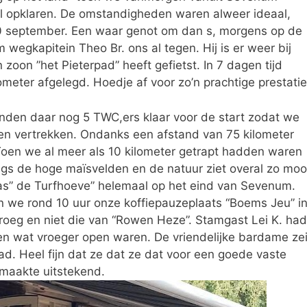
el opklaren. De omstandigheden waren alweer ideaal,
10 september. Een waar genot om dan s, morgens op de
wegkapitein Theo Br. ons al tegen. Hij is er weer bij
zoon ”het Pieterpad” heeft gefietst. In 7 dagen tijd
meter afgelegd. Hoedje af voor zo’n prachtige prestatie
den daar nog 5 TWC,ers klaar voor de start zodat we
en vertrekken. Ondanks een afstand van 75 kilometer
Toen we al meer als 10 kilometer getrapt hadden waren
langs de hoge maïsvelden en de natuur ziet overal zo moo
as” de Turfhoeve” helemaal op het eind van Sevenum.
n we rond 10 uur onze koffiepauzeplaats “Boems Jeu” i
oeg en niet die van “Rowen Heze”. Stamgast Lei K. had
en wat vroeger open waren. De vriendelijke bardame ze
ad. Heel fijn dat ze dat ze dat voor een goede vaste
smaakte uitstekend.