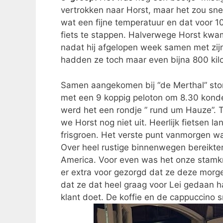
vertrokken naar Horst, maar het zou sn
wat een fijne temperatuur en dat voor 
fiets te stappen. Halverwege Horst kwam 
nadat hij afgelopen week samen met zijn 
hadden ze toch maar even bijna 800 kilo
Samen aangekomen bij “de Merthal” ston
met een 9 koppig peloton om 8.30 kond
werd het een rondje ” rund um Hauze”. 
we Horst nog niet uit. Heerlijk fietsen 
frisgroen. Het verste punt vanmorgen w
Over heel rustige binnenwegen bereikte
America. Voor even was het onze stamkr
er extra voor gezorgd dat ze deze morg
dat ze dat heel graag voor Lei gedaan h
klant doet. De koffie en de cappuccino 