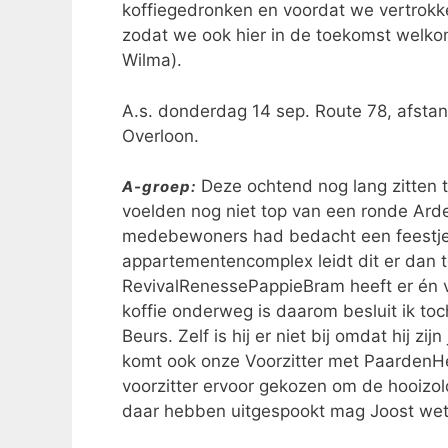
koffiegedronken en voordat we vertrok
zodat we ook hier in de toekomst welkom
Wilma).
A.s. donderdag 14 sep. Route 78, afsta
Overloon.
Deze ochtend nog lang zitten t
A-groep:
voelden nog niet top van een ronde Arde
medebewoners had bedacht een feestje t
appartementencomplex leidt dit er dan to
RevivalRenessePappieBram heeft er én v
koffie onderweg is daarom besluit ik toc
Beurs. Zelf is hij er niet bij omdat hij 
komt ook onze Voorzitter met PaardenHen
voorzitter ervoor gekozen om de hooizold
daar hebben uitgespookt mag Joost wete