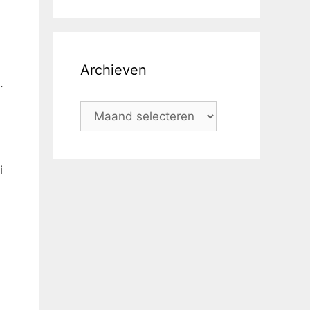
Archieven
.
i
n
i