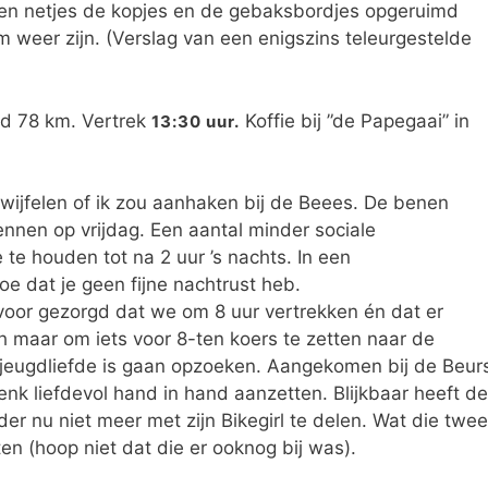
ken netjes de kopjes en de gebaksbordjes opgeruimd
 weer zijn. (Verslag van een enigszins teleurgestelde
nd 78 km. Vertrek
Koffie bij ”de Papegaai” in
13:30 uur.
wijfelen of ik zou aanhaken bij de Beees. De benen
nnen op vrijdag. Een aantal minder sociale
e houden tot na 2 uur ’s nachts. In een
e dat je geen fijne nachtrust heb.
oor gezorgd dat we om 8 uur vertrekken én dat er
h maar om iets voor 8-ten koers te zetten naar de
zijn jeugdliefde is gaan opzoeken. Aangekomen bij de Beur
k liefdevol hand in hand aanzetten. Blijkbaar heeft de
er nu niet meer met zijn Bikegirl te delen. Wat die twee
n (hoop niet dat die er ooknog bij was).