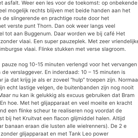
het asfalt. Weer een les voor de toekomst: op onbekende
el mogelijk rechts blijven met beide handen aan het
 de slingerende en prachtige route door het
et verste punt Thorn. Dan ook weer langs veel
l tot aan Buggenum. Daar worden we bij café Het
zonder vlaai. Een super pauzeplek. Met zeer vriendelijk
imburgse vlaai. Flinke stukken met verse slagroom.
de pauze nog 10-15 minuten verlengd voor het vervangen
 de verslaggever. En inderdaad: 10 – 15 minuten is
a dat krijg je als er zoveel “hulp” troepen zijn. Normaa
zijn echt lastige velgen, de buitenbanden zijn nog nooit
Maar nu kan ik gelukkig als excuus gebruiken dat Bram
 En hoe. Met het glijapparaat en veel moeite en kracht
d een flinke scheur te realiseren nog voordat de
 bij het Kruitvat een flacon glijmiddel halen. Altijd
r banaan eraan die lusten alle wielrenners). De 2 e
 zonder glijapparaat en met Tank Leo power