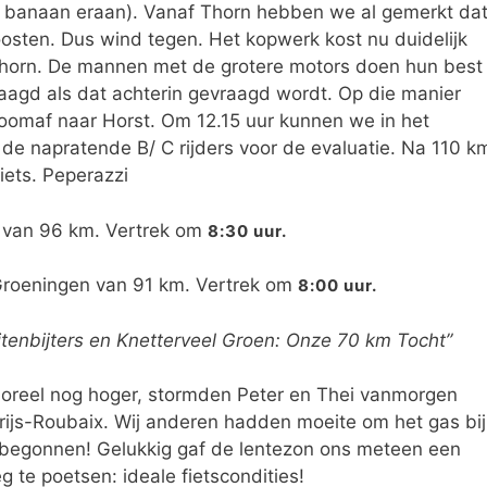
r banaan eraan). Vanaf Thorn hebben we al gemerkt da
oosten. Dus wind tegen. Het kopwerk kost nu duidelijk
Thorn. De mannen met de grotere motors doen hun best
aagd als dat achterin gevraagd wordt. Op die manier
oomaf naar Horst. Om 12.15 uur kunnen we in het
 de napratende B/ C rijders voor de evaluatie. Na 110 k
fiets. Peperazzi
g van 96 km. Vertrek om
8:30 uur.
 Groeningen van 91 km. Vertrek om
8:00 uur.
uitenbijters en Knetterveel Groen: Onze 70 km Tocht”
oreel nog hoger, stormden Peter en Thei vanmorgen
ijs-Roubaix. Wij anderen hadden moeite om het gas bij
 begonnen! Gelukkig gaf de lentezon ons meteen een
te poetsen: ideale fietscondities!