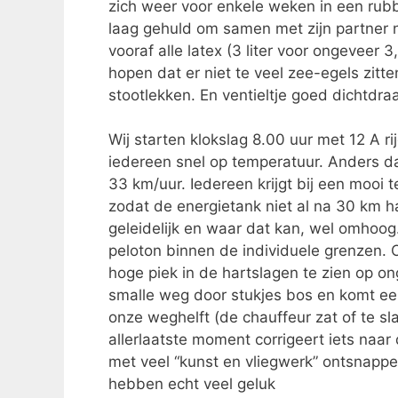
zich weer voor enkele weken in een rub
laag gehuld om samen met zijn partner n
vooraf alle latex (3 liter voor ongevee
hopen dat er niet te veel zee-egels zitten
stootlekken. En ventieltje goed dichtdraa
Wij starten klokslag 8.00 uur met 12 A ri
iedereen snel op temperatuur. Anders da
33 km/uur. Iedereen krijgt bij een moo
zodat de energietank niet al na 30 km ha
geleidelijk en waar dat kan, wel omhoog.
peloton binnen de individuele grenzen. O
hoge piek in de hartslagen te zien op o
smalle weg door stukjes bos en komt een
onze weghelft (de chauffeur zat of te s
allerlaatste moment corrigeert iets naa
met veel “kunst en vliegwerk” ontsnappe
hebben echt veel geluk