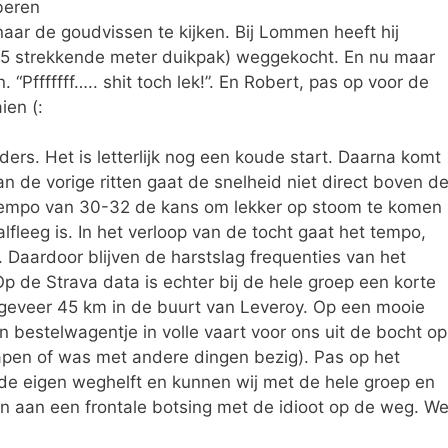
beren
aar de goudvissen te kijken. Bij Lommen heeft hij
r 3,5 strekkende meter duikpak) weggekocht. En nu maar
. “Pfffffff….. shit toch lek!”. En Robert, pas op voor de
ien (:
jders. Het is letterlijk nog een koude start. Daarna komt
n de vorige ritten gaat de snelheid niet direct boven d
i tempo van 30-32 de kans om lekker op stoom te komen
lfleeg is. In het verloop van de tocht gaat het tempo,
 Daardoor blijven de harstslag frequenties van het
p de Strava data is echter bij de hele groep een korte
ngeveer 45 km in de buurt van Leveroy. Op een mooie
 bestelwagentje in volle vaart voor ons uit de bocht op
lapen of was met andere dingen bezig). Pas op het
r de eigen weghelft en kunnen wij met de hele groep en
n aan een frontale botsing met de idioot op de weg. W