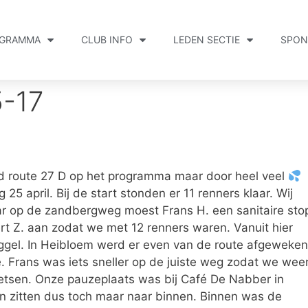
GRAMMA
CLUB INFO
LEDEN SECTIE
SPON
-17
d route 27 D op het programma maar door heel veel
 25 april. Bij de start stonden er 11 renners klaar. Wij
ar op de zandbergweg moest Frans H. een sanitaire sto
 Z. aan zodat we met 12 renners waren. Vanuit hier
ggel. In Heibloem werd er even van de route afgeweken
e. Frans was iets sneller op de juiste weg zodat we wee
ietsen. Onze pauzeplaats was bij Café De Nabber in
n zitten dus toch maar naar binnen. Binnen was de