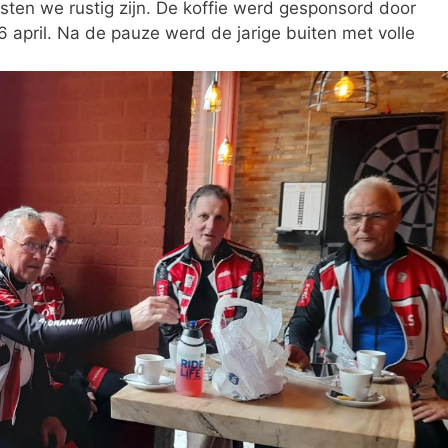
ten we rustig zijn. De koffie werd gesponsord door
 april. Na de pauze werd de jarige buiten met volle