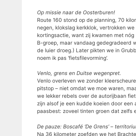
Op missie naar de Oosterburen!
Route 160 stond op de planning, 70 kilo
negen, klokslag kerkklok, vertrokken we 
kortingsactie, want zij kwamen met nó
B-groep, maar vandaag gedegradeerd weg
de luier droeg.) Later pikten we in Grubb
noem ik pas ‘fietsfilevorming’.
Venlo, grens en Duitse wegenpret.
Venlo overleven we zonder kleerscheu
pitstop – niet omdat we moe waren, maa
we lekker rebels over de autorijbaan fie
zijn alsof je een kudde koeien door een 
paasbest: zoveel tinten groen dat zelfs
De pauze: Boscafé ‘De Grens’ – territori
Na 36 kilometer zoefden we het Brachte