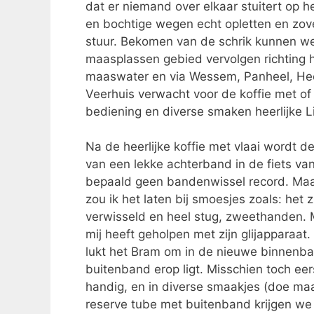
dat er niemand over elkaar stuitert op 
en bochtige wegen echt opletten en zove
stuur. Bekomen van de schrik kunnen we
maasplassen gebied vervolgen richting h
maaswater en via Wessem, Panheel, Hee
Veerhuis verwacht voor de koffie met of 
bediening en diverse smaken heerlijke L
Na de heerlijke koffie met vlaai wordt 
van een lekke achterband in de fiets van
bepaald geen bandenwissel record. Maar j
zou ik het laten bij smoesjes zoals: het 
verwisseld en heel stug, zweethanden. 
mij heeft geholpen met zijn glijapparaat.
lukt het Bram om in de nieuwe binnenban
buitenband erop ligt. Misschien toch eerst
handig, en in diverse smaakjes (doe maa
reserve tube met buitenband krijgen we