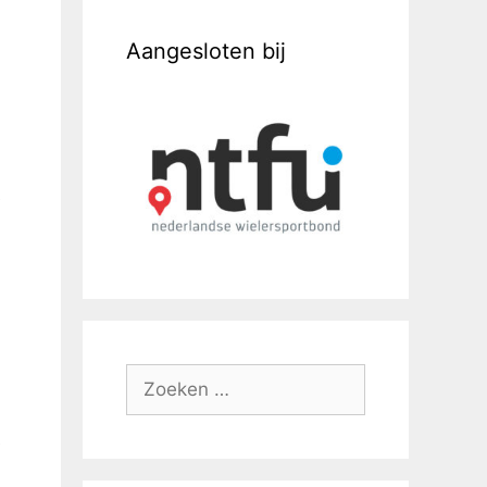
Aangesloten bij
e
e