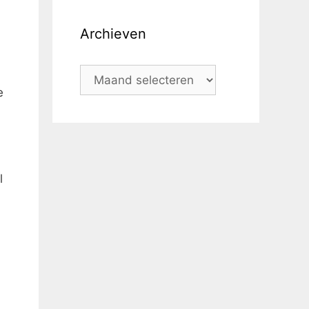
Archieven
e
l