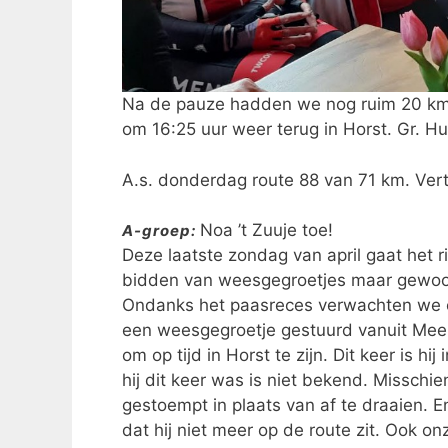
Na de pauze hadden we nog ruim 20 km 
om 16:25 uur weer terug in Horst. Gr. Hu
A.s. donderdag route 88 van 71 km. Ve
Noa ’t Zuuje toe!
A-groep:
Deze laatste zondag van april gaat het ri
bidden van weesgegroetjes maar gewoon
Ondanks het paasreces verwachten we e
een weesgegroetje gestuurd vanuit Meerl
om op tijd in Horst te zijn. Dit keer is hi
hij dit keer was is niet bekend. Missch
gestoempt in plaats van af te draaien. E
dat hij niet meer op de route zit. Ook on