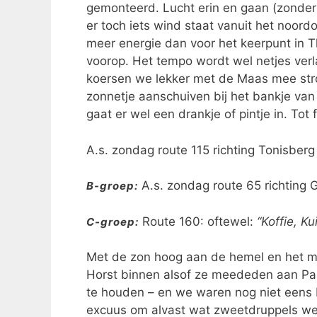
gemonteerd. Lucht erin en gaan (zonde
er toch iets wind staat vanuit het noord
meer energie dan voor het keerpunt in 
voorop. Het tempo wordt wel netjes verl
koersen we lekker met de Maas mee str
zonnetje aanschuiven bij het bankje van
gaat er wel een drankje of pintje in. Tot 
A.s. zondag route 115 richting Tonisber
A.s. zondag route 65 richting
B-groep:
Route 160: oftewel:
“Koffie, K
C-groep:
Met de zon hoog aan de hemel en het m
Horst binnen alsof ze meededen aan Par
te houden – en we waren nog niet eens
excuus om alvast wat zweetdruppels weg 