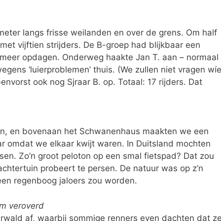
meter langs frisse weilanden en over de grens. Om half
met vijftien strijders. De B-groep had blijkbaar een
g meer opdagen. Onderweg haakte Jan T. aan – normaal
ens ‘luierproblemen’ thuis. (We zullen niet vragen wí
envorst ook nog Sjraar B. op. Totaal: 17 rijders. Dat
ren, en bovenaan het Schwanenhaus maakten we een
r omdat we elkaar kwijt waren. In Duitsland mochten
tsen. Zo’n groot peloton op een smal fietspad? Dat zou
achtertuin probeert te persen. De natuur was op z’n
 een regenboog jaloers zou worden.
um veroverd
rwald af, waarbij sommige renners even dachten dat z