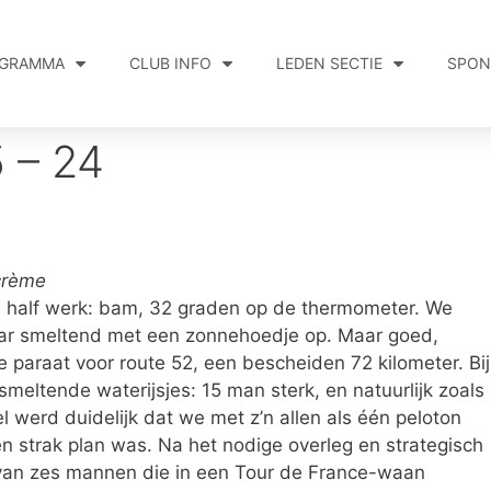
GRAMMA
CLUB INFO
LEDEN SECTIE
SPON
 – 24
crème
 half werk: bam, 32 graden op de thermometer. We
aar smeltend met een zonnehoedje op. Maar goed,
paraat voor route 52, een bescheiden 72 kilometer. Bij
meltende waterijsjes: 15 man sterk, en natuurlijk zoals
el werd duidelijk dat we met z’n allen als één peloton
strak plan was. Na het nodige overleg en strategisch
p van zes mannen die in een Tour de France-waan