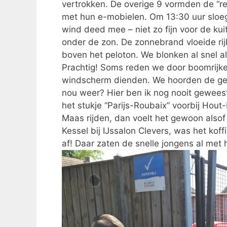
vertrokken. De overige 9 vormden de “re
met hun e-mobielen. Om 13:30 uur sloeg
wind deed mee – niet zo fijn voor de kui
onder de zon. De zonnebrand vloeide rij
boven het peloton. We blonken al snel al
Prachtig! Soms reden we door boomrijke 
windscherm dienden. We hoorden de gebr
nou weer? Hier ben ik nog nooit geweest
het stukje “Parijs-Roubaix” voorbij Hout
Maas rijden, dan voelt het gewoon alsof w
Kessel bij IJssalon Clevers, was het koff
af! Daar zaten de snelle jongens al met