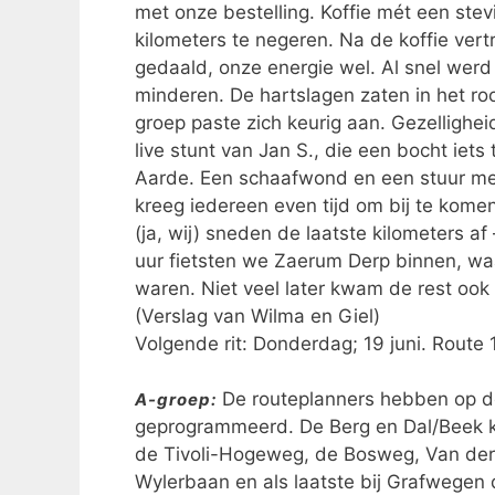
met onze bestelling. Koffie mét een ste
kilometers te negeren. Na de koffie ver
gedaald, onze energie wel. Al snel werd
minderen. De hartslagen zaten in het roo
groep paste zich keurig aan. Gezellighei
live stunt van Jan S., die een bocht ie
Aarde. Een schaafwond en een stuur met
kreeg iedereen even tijd om bij te kom
(ja, wij) sneden de laatste kilometers af
uur fietsten we Zaerum Derp binnen, waa
waren. Niet veel later kwam de rest ook 
(Verslag van Wilma en Giel)
Volgende rit: Donderdag; 19 juni. Route
De routeplanners hebben op d
A-groep:
geprogrammeerd. De Berg en Dal/Beek ko
de Tivoli-Hogeweg, de Bosweg, Van de
Wylerbaan en als laatste bij Grafwegen 