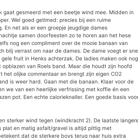
eek gaat gesmeerd met een beetje wind mee. Midden in
loper. Wel goed getimed: precies bij een ruime
g. En net als er een groepje jeugdige dames
nachtje samen doorfeesten zo te horen aan het hese
elfs nog een compliment over de mooie banaan van
ich blij verrast om naar de dames. De dame voegt er sne
 gele fruit in Henks achterzak. De ladies maken ook nog
 opblazen van Roels band. Maar die houdt zijn hoofd
ert het olijke commentaar en brengt zijn eigen CO2
de band is weer hard. Gaan met die banaan. Klaar voor de
en we van een heerlijke verfrissing met koffie én een
azen pot. Een echte calorieknaller. Een goede basis voo
n sterker wind tegen (windkracht 2). De laatste langer
plat en matig asfalt/gravel is altijd pittig met
tekent dat de sterkere boys terug naar huis extra