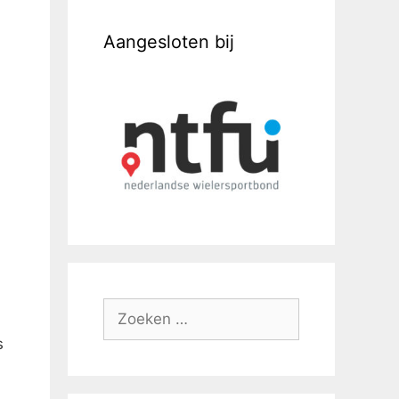
Aangesloten bij
s
j