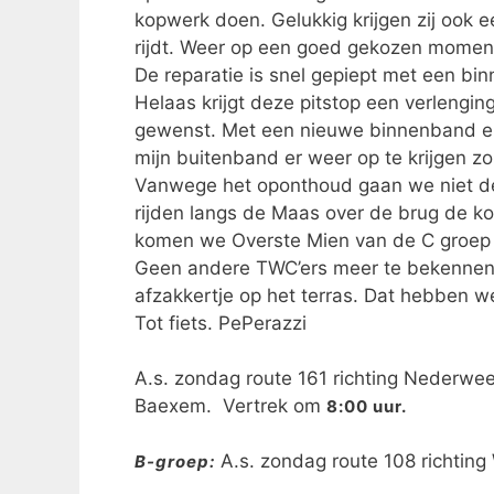
kopwerk doen. Gelukkig krijgen zij ook e
rijdt. Weer op een goed gekozen moment 
De reparatie is snel gepiept met een bi
Helaas krijgt deze pitstop een verlenging
gewenst. Met een nieuwe binnenband en
mijn buitenband er weer op te krijgen z
Vanwege het oponthoud gaan we niet de
rijden langs de Maas over de brug de k
komen we Overste Mien van de C groep e
Geen andere TWC’ers meer te bekennen b
afzakkertje op het terras. Dat hebben w
Tot fiets. PePerazzi
A.s. zondag route 161 richting Nederwee
Baexem. Vertrek om
8:00 uur.
A.s. zondag route 108 richtin
B-groep: