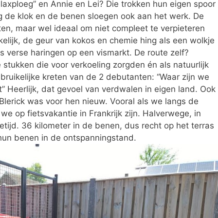
laxploeg” en Annie en Lei? Die trokken hun eigen spoor
 de klok en de benen sloegen ook aan het werk. De
ten, maar wel ideaal om niet compleet te verpieteren
kelijk, de geur van kokos en chemie hing als een wolkje
s verse haringen op een vismarkt. De route zelf?
stukken die voor verkoeling zorgden én als natuurlijk
uikelijke kreten van de 2 debutanten: “Waar zijn we
” Heerlijk, dat gevoel van verdwalen in eigen land. Ook
-Blerick was voor hen nieuw. Vooral als we langs de
e op fietsvakantie in Frankrijk zijn. Halverwege, in
ietijd. 36 kilometer in de benen, dus recht op het terras
 hun benen in de ontspanningstand.