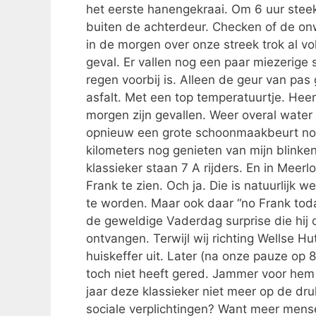
het eerste hanengekraai. Om 6 uur steek i
buiten de achterdeur. Checken of de on
in de morgen over onze streek trok al vol
geval. Er vallen nog een paar miezerige 
regen voorbij is. Alleen de geur van pa
asfalt. Met een top temperatuurtje. Heer
morgen zijn gevallen. Weer overal wate
opnieuw een grote schoonmaakbeurt nodi
kilometers nog genieten van mijn blink
klassieker staan 7 A rijders. En in Meer
Frank te zien. Och ja. Die is natuurlijk
te worden. Maar ook daar “no Frank tod
de geweldige Vaderdag surprise die hij o
ontvangen. Terwijl wij richting Wellse Hu
huiskeffer uit. Later (na onze pauze op 8
toch niet heeft gered. Jammer voor hem
jaar deze klassieker niet meer op de 
sociale verplichtingen? Want meer mense