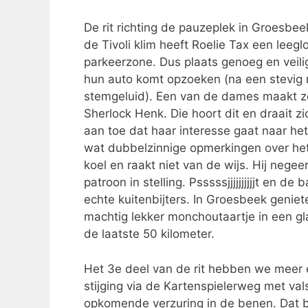
De rit richting de pauzeplek in Groesb
de Tivoli klim heeft Roelie Tax een leeg
parkeerzone. Dus plaats genoeg en veili
hun auto komt opzoeken (na een stevig 
stemgeluid). Een van de dames maakt z
Sherlock Henk. Die hoort dit en draait z
aan toe dat haar interesse gaat naar het
wat dubbelzinnige opmerkingen over het
koel en raakt niet van de wijs. Hij nege
patroon in stelling. Psssssjjjjjjjjjjt en 
echte kuitenbijters. In Groesbeek geniet
machtig lekker monchoutaartje in een gl
de laatste 50 kilometer.
Het 3e deel van de rit hebben we meer e
stijging via de Kartenspielerweg met vals 
opkomende verzuring in de benen. Dat be