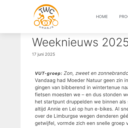
HOME
PRO
Weeknieuws 2025
17 juni 2025
Zon, zweet en zonnebrand
VUT-groep:
Vandaag had Moeder Natuur geen zin in
gingen van bibberend in wintertenue n
fietsen moesten we – en dus stonden we 
het startpunt druppelden we binnen als s
altijd Annie en Lei op hun e-bikes. Al sn
over de Limburgse wegen denderen géén 
getwijfel, vormde zich een snelle groe