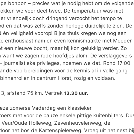
vige bonbon – precies wat je nodig hebt om de volgende
trokken we voor deel twee. De temperatuur was niet
 er vriendelijk doch dringend verzocht het tempo te
d en dat was zelfs zonder horloge duidelijk te zien. De
d én veiligheid voorop! Bijna thuis kregen we nog een
ts te enthousiast nam en even kennismaakte met Moeder
 een nieuwe bocht, maar hij kon gelukkig verder. Zo
en want we zagen rode hoofdjes alom. De verslaggevers
 – journalistieke privileges, noemen we dat. Rond 17:00
r de voorbereidingen voor de kermis al in volle gang
binnenrollen in centrum Horst, rozig en voldaan.
 13, afstand 75 km. Vertrek
13.30 uur.
eze zomerse Vaderdag een klassieker
ers met voor de pauze enkele pittige kuitenbijters. Du
r Veur/Oude Holleweg, Zevenheuvelenweg, de
door het bos de Kartenspielerweg. Vroeg uit het nest bi