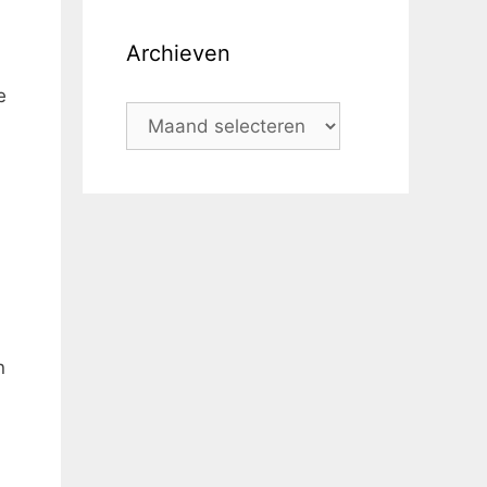
Archieven
e
n