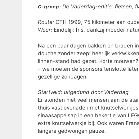
De Vaderdag-editie: fietsen, fl
C-groep:
Route:
OTH 1999, 75 kilometer aan ouder
Weer
Eindelijk fris, dankzij moeder nat
:
Na een paar dagen bakken en braden in
douche zonder zeep: heerlijk verkwikken
linnen-stand had gezet. Korte mouwen?
– we moeten de sponsors tenslotte laten
gezellige zondagen.
Startveld: uitgedund door Vaderdag
Er stonden niet veel mensen aan de sta
thuis vast overladen met knutselwerkjes,
sinaasappelsap in een bekertje van LEGO
extra knutselwerkje bij. Ook waren Frans
langere gedwongen pauze.