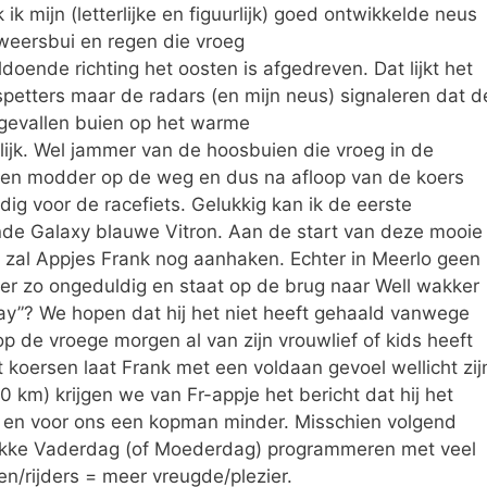
k mijn (letterlijke en figuurlijk) goed ontwikkelde neus
weersbui en regen die vroeg
doende richting het oosten is afgedreven. Dat lijkt het
spetters maar de radars (en mijn neus) signaleren dat d
s gevallen buien op het warme
lijk. Wel jammer van de hoosbuien die vroeg in de
r en modder op de weg en dus na afloop van de koers
g voor de racefiets. Gelukkig kan ik de eerste
ende Galaxy blauwe Vitron. Aan de start van deze mooie
lo zal Appjes Frank nog aanhaken. Echter in Meerlo geen
 weer zo ongeduldig en staat op de brug naar Well wakker
ay”? We hopen dat hij het niet heeft gehaald vanwege
p de vroege morgen al van zijn vrouwlief of kids heeft
t koersen laat Frank met een voldaan gevoel wellicht zij
0 km) krijgen we van Fr-appje het bericht dat hij het
 en voor ons een kopman minder. Misschien volgend
drukke Vaderdag (of Moederdag) programmeren met veel
n/rijders = meer vreugde/plezier.