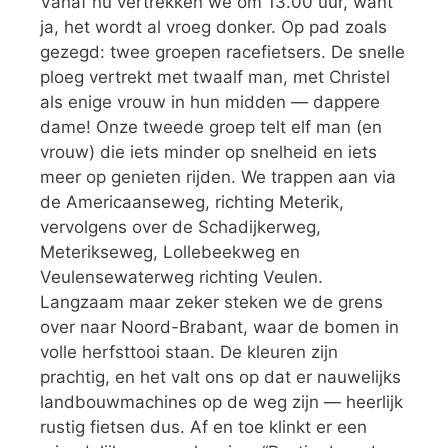
Vanaf nu vertrekken we om 13.00 uur, want
ja, het wordt al vroeg donker. Op pad zoals
gezegd: twee groepen racefietsers. De snelle
ploeg vertrekt met twaalf man, met Christel
als enige vrouw in hun midden — dappere
dame! Onze tweede groep telt elf man (en
vrouw) die iets minder op snelheid en iets
meer op genieten rijden. We trappen aan via
de Americaanseweg, richting Meterik,
vervolgens over de Schadijkerweg,
Meterikseweg, Lollebeekweg en
Veulensewaterweg richting Veulen.
Langzaam maar zeker steken we de grens
over naar Noord-Brabant, waar de bomen in
volle herfsttooi staan. De kleuren zijn
prachtig, en het valt ons op dat er nauwelijks
landbouwmachines op de weg zijn — heerlijk
rustig fietsen dus. Af en toe klinkt er een