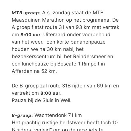
A.s. zondag staat de MTB
MTB-groep:
Maasduinen Marathon op het programma. De
A groep fietst route 31 van 93 km met vertrek
om
Uiteraard onder voorbehoud
8:00 uur.
van het weer. Een korte bananenpauze
houden we na 30 km nabij het
bezoekerscentrum bij het Reindersmeer en
een lunchpauze bij Boscafe ’t Rimpelt in
Afferden na 52 km.
De B-groep zal route 31B rijden van 69 km en
vertrekt om
8:00 uur.
Pauze bij de Sluis in Well.
Wachtendonk 71 km
B-groep:
Het prachtig rustige herfstweer heeft toch 10
B rijders “verleid” om op de racefiets te