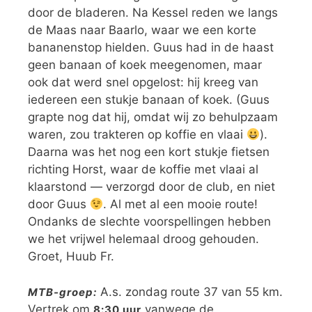
door de bladeren. Na Kessel reden we langs
de Maas naar Baarlo, waar we een korte
bananenstop hielden. Guus had in de haast
geen banaan of koek meegenomen, maar
ook dat werd snel opgelost: hij kreeg van
iedereen een stukje banaan of koek. (Guus
grapte nog dat hij, omdat wij zo behulpzaam
waren, zou trakteren op koffie en vlaai
).
Daarna was het nog een kort stukje fietsen
richting Horst, waar de koffie met vlaai al
klaarstond — verzorgd door de club, en niet
door Guus
. Al met al een mooie route!
Ondanks de slechte voorspellingen hebben
we het vrijwel helemaal droog gehouden.
Groet, Huub Fr.
A.s. zondag route 37 van 55 km.
MTB-groep:
Vertrek om
vanwege de
8:30 uur