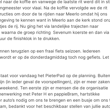
naar de koffie en vanwege de laatste rit werd dit in sti
ngmeester voor vlaai. Na de koffie vervolgde we de rit
ructies om door de te rijden naar Meerlo omdat hij ons
 omgeving te kennen want in Meerlo aan de kerk stond on
es de rij. Nu ging het via landelijke trajecten naar
n waarna de groep richting Sevenum koerste en dan via
ur de finishklok in te drukken.
en terugzien op een fraai fiets seizoen. Iedereen
r wordt er op de donderdagmiddag toch nog gefiets. Let
taat voor vandaag het PieterPad op de planning. Buite
n (in ieder geval de voorspellingen), zijn er meer zaken
 weekend. Ten eerste zijn er mensen die de organisatie
menwerking met Peter H en pappieBram, hartstikke
n er auto’s nodig om ons te brengen en een busje om ons 
m, bedankt voor het beschikbaar stellen van jullie auto