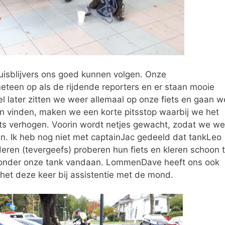
huisblijvers ons goed kunnen volgen. Onze
teen op als de rijdende reporters en er staan mooie
el later zitten we weer allemaal op onze fiets en gaan w
n vinden, maken we een korte pitsstop waarbij we het
ts verhogen. Voorin wordt netjes gewacht, zodat we we
n. Ik heb nog niet met captainJac gedeeld dat tankLeo
nderen (tevergeefs) proberen hun fiets en kleren schoon 
n onder onze tank vandaan. LommenDave heeft ons ook
 het deze keer bij assistentie met de mond.