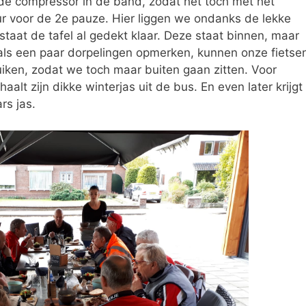
an de compressor in de band, zodat het toch met het
r voor de 2e pauze. Hier liggen we ondanks de lekke
aat de tafel al gedekt klaar. Deze staat binnen, maar
als een paar dorpelingen opmerken, kunnen onze fietse
uiken, zodat we toch maar buiten gaan zitten. Voor
alt zijn dikke winterjas uit de bus. En even later krijgt
rs jas.