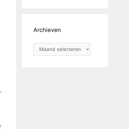
Archieven
,
r