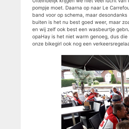
Uiteindelijk krijgen we niet veel lucht v
pompje moet. Daarna op naar Le Carrefou
band voor op schema, maar desondanks st
buiten is het nu best goed weer, maar zo
en wij zelf ook best een wasbeurtje gebr
opaHay is het niet warm genoeg, dus die ha
onze bikegirl ook nog een verkeersregelaa