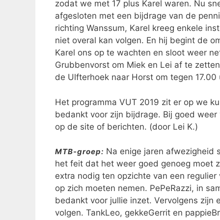
zodat we met 17 plus Karel waren. Nu snel 
afgesloten met een bijdrage van de penni
richting Wanssum, Karel kreeg enkele inst
niet overal kan volgen. En hij begint de
Karel ons op te wachten en sloot weer netj
Grubbenvorst om Miek en Lei af te zette
de Ulfterhoek naar Horst om tegen 17.00 u
Het programma VUT 2019 zit er op we kunn
bedankt voor zijn bijdrage. Bij goed wee
op de site of berichten. (door Lei K.)
Na enige jaren afwezigheid s
MTB-groep:
het feit dat het weer goed genoeg moet zij
extra nodig ten opzichte van een regulier
op zich moeten nemen. PePeRazzi, in sa
bedankt voor jullie inzet. Vervolgens zij
volgen. TankLeo, gekkeGerrit en pappieBra