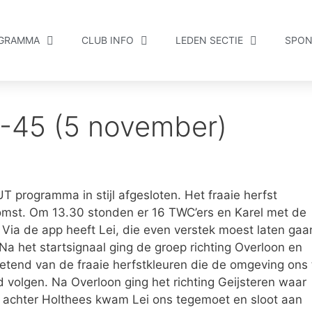
GRAMMA
CLUB INFO
LEDEN SECTIE
SPON
-45 (5 november)
 programma in stijl afgesloten. Het fraaie herfst
komst. Om 13.30 stonden er 16 TWC’ers en Karel met de
 Via de app heeft Lei, die even verstek moest laten gaa
a het startsignaal ging de groep richting Overloon en
ietend van de fraaie herfstkleuren die de omgeving ons 
 volgen. Na Overloon ging het richting Geijsteren waar
ak achter Holthees kwam Lei ons tegemoet en sloot aan