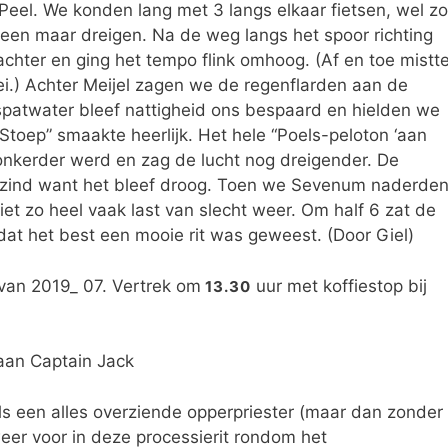
eel. We konden lang met 3 langs elkaar fietsen, wel zo
lleen maar dreigen. Na de weg langs het spoor richting
chter en ging het tempo flink omhoog. (Af en toe mistt
Lei.) Achter Meijel zagen we de regenflarden aan de
spatwater bleef nattigheid ons bespaard en hielden we
 Stoep” smaakte heerlijk. Het hele “Poels-peloton ‘aan
donkerder werd en zag de lucht nog dreigender. De
zind want het bleef droog. Toen we Sevenum naderde
t zo heel vaak last van slecht weer. Om half 6 zat de
 dat het best een mooie rit was geweest. (Door Giel)
 van 2019_ 07. Vertrek om
uur met koffiestop bij
13.30
laan Captain Jack
Als een alles overziende opperpriester (maar dan zonder
weer voor in deze processierit rondom het