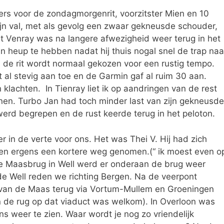
rs voor de zondagmorgenrit, voorzitster Mien en 10
ijn val, met als gevolg een zwaar gekneusde schouder,
uit Venray was na langere afwezigheid weer terug in het
jn heup te hebben nadat hij thuis nogal snel de trap naa
de rit wordt normaal gekozen voor een rustig tempo.
t al stevig aan toe en de Garmin gaf al ruim 30 aan.
achten. In Tienray liet ik op aandringen van de rest
nen. Turbo Jan had toch minder last van zijn gekneusde
 werd begrepen en de rust keerde terug in het peloton.
er in de verte voor ons. Het was Thei V. Hij had zich
n en ergens een kortere weg genomen.(“ ik moest even o
 Maasbrug in Well werd er onderaan de brug weer
de Well reden we richting Bergen. Na de veerpont
van de Maas terug via Vortum-Mullem en Groeningen
 in de rug op dat viaduct was welkom). In Overloon was
ns weer te zien. Waar wordt je nog zo vriendelijk