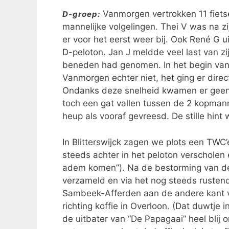
Vanmorgen vertrokken 11 fietse
D-groep:
mannelijke volgelingen. Thei V was na z
er voor het eerst weer bij. Ook René G 
D-peloton. Jan J meldde veel last van zi
beneden had genomen. In het begin van 
Vanmorgen echter niet, het ging er direc
Ondanks deze snelheid kwamen er geen kl
toch een gat vallen tussen de 2 kopman
heup als vooraf gevreesd. De stille hint
In Blitterswijck zagen we plots een TWC’
steeds achter in het peloton verschole
adem komen”). Na de bestorming van de
verzameld en via het nog steeds rusten
Sambeek-Afferden aan de andere kant 
richting koffie in Overloon. (Dat duwtje
de uitbater van “De Papagaai” heel blij o