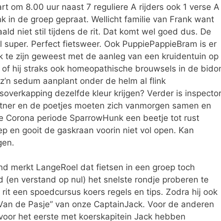
t om 8.00 uur naast 7 reguliere A rijders ook 1 verse A
nk in de groep gepraat. Wellicht familie van Frank want
d niet stil tijdens de rit. Dat komt wel goed dus. De
 super. Perfect fietsweer. Ook PuppiePappieBram is er
uk te zijn geweest met de aanleg van een kruidentuin op
 of hij straks ook homeopathische brouwsels in de bido
j z’n sedum aanplant onder de helm al flink
asoverkapping dezelfde kleur krijgen? Verder is inspecto
tner en de poetjes moeten zich vanmorgen samen en
e Corona periode SparrowHunk een beetje tot rust
oep en gooit de gaskraan voorin niet vol open. Kan
gen.
and merkt LangeRoel dat fietsen in een groep toch
 (en verstand op nul) het snelste rondje proberen te
 rit een spoedcursus koers regels en tips. Zodra hij ook
en “Van de Pasje” van onze CaptainJack. Voor de anderen
voor het eerste met koerskapitein Jack hebben