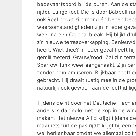
bedevaartsoord bij de buren. Aan de star
rijder. LangeRoel. Die is door BabbelFra
ook Roel houdt zijn mond én benen bepaal
weersomstandigheden zijn in ieder geval
weer na een Corona-break. Hij blijkt dr
z’n nieuwe terrasoverkapping. Benieuwd
heeft. Wiet thee? In ieder geval heeft hi
gemillimeterd. Grauw/rood. Zal zijn terr
SparrowHunk weer aangehaakt. Zijn par
zonder hem amuseren. Blijkbaar heeft d
gebracht. Hij draait rustig mee in de gr
natuurlijk ook gewoon aan de leeftijd lig
Tijdens de rit door het Deutsche Flachl
anders is dan solo met de kop in de wind
maken. Het nieuwe A lid krijgt tijdens de
maar iets “uit de pas rijdt” krijgt hij e
wel herkenbaar omdat we allemaal ooit 