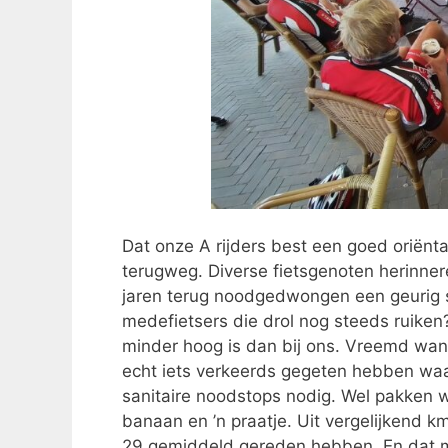
Dat onze A rijders best een goed oriënt
terugweg. Diverse fietsgenoten herinner
jaren terug noodgedwongen een geurig s
medefietsers die drol nog steeds ruiken?
minder hoog is dan bij ons. Vreemd want
echt iets verkeerds gegeten hebben waar
sanitaire noodstops nodig. Wel pakken we
banaan en ’n praatje. Uit vergelijkend k
29 gemiddeld gereden hebben. En dat me