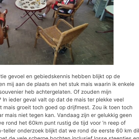
atie gevoel en gebiedskennis hebben blijkt op de
en mij aan de plaats en het stuk mais waarin ik enkele
ouvenier heb achtergelaten. Of zouden mijn
 In ieder geval valt op dat de mais ter plekke veel
 mais groeit toch goed op drijfmest. Zou ik toen toch
 mais niet tegen kan. Vandaag zijn er gelukkig geen
 rond het 60km punt rustig de tijd voor ’n reep of
m-teller onderzoek blijkt dat we rond de eerste 60 km di
t de vele scherpe bochten inclusief losse steentjes e