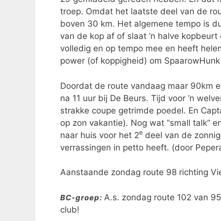
troep. Omdat het laatste deel van de ro
boven 30 km. Het algemene tempo is du
van de kop af of slaat ’n halve kopbeurt
volledig en op tempo mee en heeft helem
power (of koppigheid) om SpaarowHunk b
Doordat de route vandaag maar 90km en 
na 11 uur bij De Beurs. Tijd voor ’n we
strakke coupe getrimde poedel. En Capta
op zon vakantie). Nog wat “small talk” 
e
naar huis voor het 2
deel van de zonnig
verrassingen in petto heeft. (door Peper
Aanstaande zondag route 98 richting Vi
A.s. zondag route 102 van 9
BC-groep:
club!