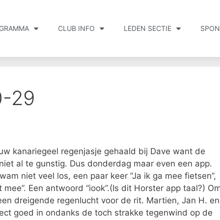
GRAMMA
CLUB INFO
LEDEN SECTIE
SPON
0-29
w kanariegeel regenjasje gehaald bij Dave want de
iet al te gunstig. Dus donderdag maar even een app.
am niet veel los, een paar keer ”Ja ik ga mee fietsen”,
 mee”. Een antwoord “iook”.(Is dit Horster app taal?) O
n dreigende regenlucht voor de rit. Martien, Jan H. en
rect goed in ondanks de toch strakke tegenwind op de