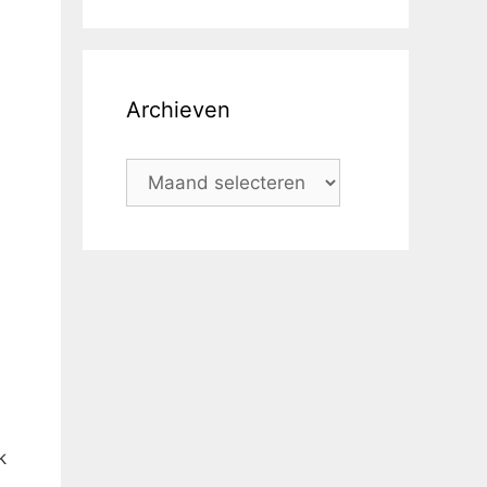
Archieven
k
n