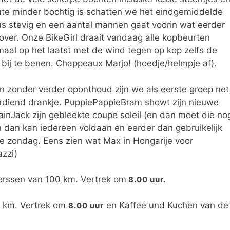
ute minder bochtig is schatten we het eindgemiddelde
s stevig en een aantal mannen gaat voorin wat eerder
 over. Onze BikeGirl draait vandaag alle kopbeurten
aal op het laatst met de wind tegen op kop zelfs de
ij te benen. Chappeaux Marjo! (hoedje/helmpje af).
zonder verder oponthoud zijn we als eerste groep net
lverdiend drankje. PuppiePappieBram showt zijn nieuwe
inJack zijn gebleekte coupe soleil (en dan moet die no
en dan kan iedereen voldaan en eerder dan gebruikelijk
e zondag. Eens zien wat Max in Hongarije voor
azzi)
erssen van 100 km. Vertrek om
8.00 uur.
5 km. Vertrek om
en Kaffee und Kuchen van de
8.00 uur