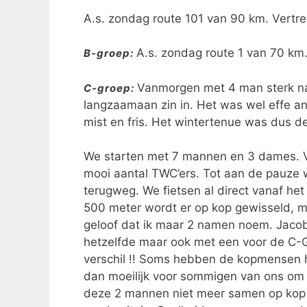
A.s. zondag route 101 van 90 km. Vert
A.s. zondag route 1 van 70 km
B-groep:
Vanmorgen met 4 man sterk naa
C-groep:
langzaamaan zin in. Het was wel effe a
mist en fris. Het wintertenue was dus de
We starten met 7 mannen en 3 dames. Vo
mooi aantal TWC’ers. Tot aan de pauze 
terugweg. We fietsen al direct vanaf he
500 meter wordt er op kop gewisseld, ma
geloof dat ik maar 2 namen noem. Jacobs
hetzelfde maar ook met een voor de C-Gr
verschil !! Soms hebben de kopmensen h
dan moeilijk voor sommigen van ons om h
deze 2 mannen niet meer samen op kop