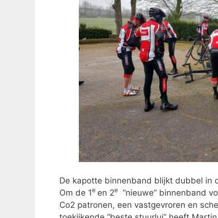
De kapotte binnenband blijkt dubbel in d
e
e
Om de 1
en 2
“nieuwe” binnenband vol 
Co2 patronen, een vastgevroren en schee
toekijkende “beste stuurlui” heeft Marti