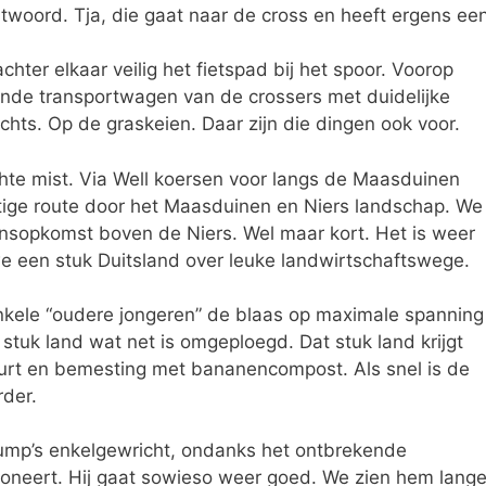
woord. Tja, die gaat naar de cross en heeft ergens ee
achter elkaar veilig het fietspad bij het spoor. Voorop
nde transportwagen van de crossers met duidelijke
chts. Op de graskeien. Daar zijn die dingen ook voor.
dichte mist. Via Well koersen voor langs de Maasduinen
tige route door het Maasduinen en Niers landschap. We
nsopkomst boven de Niers. Wel maar kort. Het is weer
we een stuk Duitsland over leuke landwirtschaftswege.
enkele “oudere jongeren” de blaas op maximale spanning
stuk land wat net is omgeploegd. Dat stuk land krijgt
urt en bemesting met bananencompost. Als snel is de
rder.
Gump’s enkelgewricht, ondanks het ontbrekende
ctioneert. Hij gaat sowieso weer goed. We zien hem lang