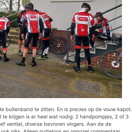
e buitenband te zitten. En is precies op de vouw kapot.
te krijgen is er heel wat nodig: 2 handpompjes, 2 of 3
f ventiel, diverse bevroren vingers. Aan de de
n ook niks. Alleen nutteloos en onnozel commentaar.