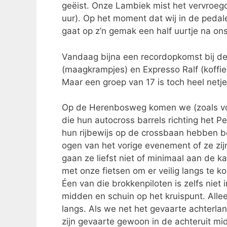
geëist. Onze Lambiek mist het vervroegd
uur). Op het moment dat wij in de pedale
gaat op z’n gemak een half uurtje na ons
Vandaag bijna een recordopkomst bij d
(maagkrampjes) en Expresso Ralf (koffi
Maar een groep van 17 is toch heel netj
Op de Herenbosweg komen we (zoals vo
die hun autocross barrels richting het Pe
hun rijbewijs op de crossbaan hebben b
ogen van het vorige evenement of ze zi
gaan ze liefst niet of minimaal aan de ka
met onze fietsen om er veilig langs te k
Éen van die brokkenpiloten is zelfs niet
midden en schuin op het kruispunt. Alle
langs. Als we net het gevaarte achterla
zijn gevaarte gewoon in de achteruit mi