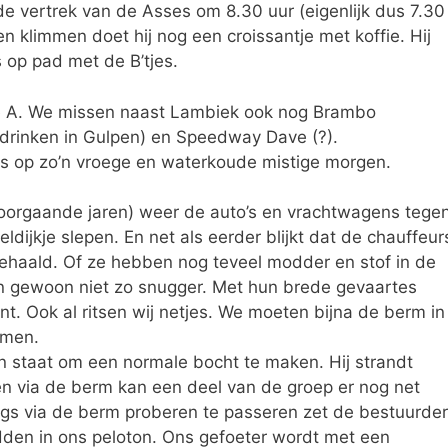
e vertrek van de Asses om 8.30 uur (eigenlijk dus 7.30
n klimmen doet hij nog een croissantje met koffie. Hij
 op pad met de B’tjes.
e A. We missen naast Lambiek ook nog Brambo
edrinken in Gulpen) en Speedway Dave (?).
es op zo’n vroege en waterkoude mistige morgen.
orgaande jaren) weer de auto’s en vrachtwagens tege
eldijkje slepen. En net als eerder blijkt dat de chauffeur
ehaald. Of ze hebben nog teveel modder en stof in de
jn gewoon niet zo snugger. Met hun brede gevaartes
nt. Ook al ritsen wij netjes. We moeten bijna de berm in
omen.
 in staat om een normale bocht te maken. Hij strandt
en via de berm kan een deel van de groep er nog net
ngs via de berm proberen te passeren zet de bestuurder
dden in ons peloton. Ons gefoeter wordt met een