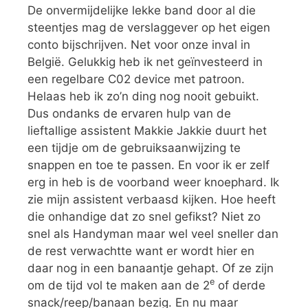
De onvermijdelijke lekke band door al die
steentjes mag de verslaggever op het eigen
conto bijschrijven. Net voor onze inval in
België. Gelukkig heb ik net geïnvesteerd in
een regelbare C02 device met patroon.
Helaas heb ik zo’n ding nog nooit gebuikt.
Dus ondanks de ervaren hulp van de
lieftallige assistent Makkie Jakkie duurt het
een tijdje om de gebruiksaanwijzing te
snappen en toe te passen. En voor ik er zelf
erg in heb is de voorband weer knoephard. Ik
zie mijn assistent verbaasd kijken. Hoe heeft
die onhandige dat zo snel gefikst? Niet zo
snel als Handyman maar wel veel sneller dan
de rest verwachtte want er wordt hier en
daar nog in een banaantje gehapt. Of ze zijn
e
om de tijd vol te maken aan de 2
of derde
snack/reep/banaan bezig. En nu maar