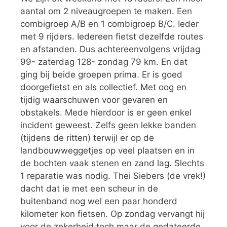
aantal om 2 niveaugroepen te maken. Een
combigroep A/B en 1 combigroep B/C. Ieder
met 9 rijders. Iedereen fietst dezelfde routes
en afstanden. Dus achtereenvolgens vrijdag
99- zaterdag 128- zondag 79 km. En dat
ging bij beide groepen prima. Er is goed
doorgefietst en als collectief. Met oog en
tijdig waarschuwen voor gevaren en
obstakels. Mede hierdoor is er geen enkel
incident geweest. Zelfs geen lekke banden
(tijdens de ritten) terwijl er op de
landbouwweggetjes op veel plaatsen en in
de bochten vaak stenen en zand lag. Slechts
1 reparatie was nodig. Thei Siebers (de vrek!)
dacht dat ie met een scheur in de
buitenband nog wel een paar honderd
kilometer kon fietsen. Op zondag vervangt hij
voor de zekerheid toch maar de gedateerde