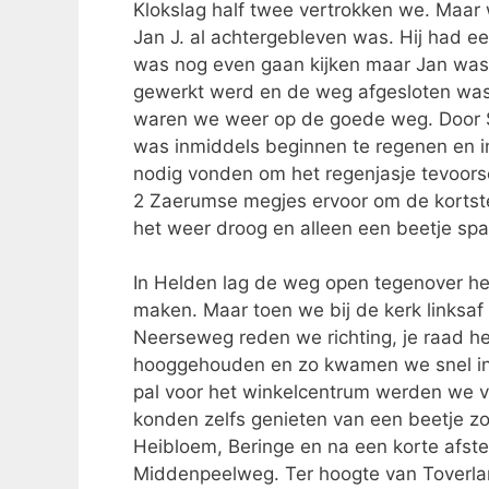
Klokslag half twee vertrokken we. Maar
Jan J. al achtergebleven was. Hij had e
was nog even gaan kijken maar Jan was
gewerkt werd en de weg afgesloten was
waren we weer op de goede weg. Door S
was inmiddels beginnen te regenen en 
nodig vonden om het regenjasje tevoors
2 Zaerumse megjes ervoor om de kortste
het weer droog en alleen een beetje spa
In Helden lag de weg open tegenover h
maken. Maar toen we bij de kerk linksaf
Neerseweg reden we richting, je raad h
hooggehouden en zo kwamen we snel in H
pal voor het winkelcentrum werden we v
konden zelfs genieten van een beetje zon
Heibloem, Beringe en na een korte afst
Middenpeelweg. Ter hoogte van Toverla