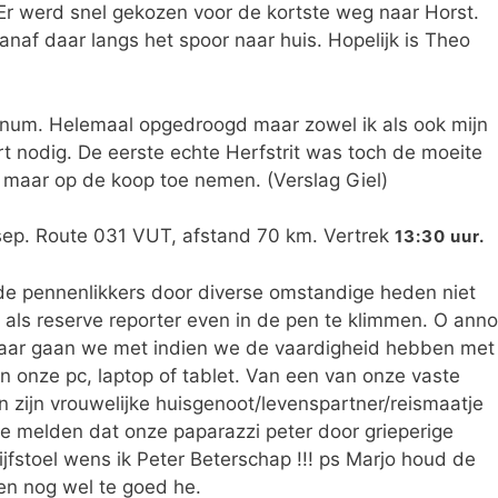
Er werd snel gekozen voor de kortste weg naar Horst.
af daar langs het spoor naar huis. Hopelijk is Theo
enum. Helemaal opgedroogd maar zowel ik als ook mijn
 nodig. De eerste echte Herfstrit was toch de moeite
 maar op de koop toe nemen. (Verslag Giel)
p. Route 031 VUT, afstand 70 km. Vertrek
13:30 uur.
de pennenlikkers door diverse omstandige heden niet
als reserve reporter even in de pen te klimmen. O anno
aar gaan we met indien we de vaardigheid hebben met
n onze pc, laptop of tablet. Van een van onze vaste
n zijn vrouwelijke huisgenoot/levenspartner/reismaatje
 melden dat onze paparazzi peter door grieperige
fstoel wens ik Peter Beterschap !!! ps Marjo houd de
en nog wel te goed he.