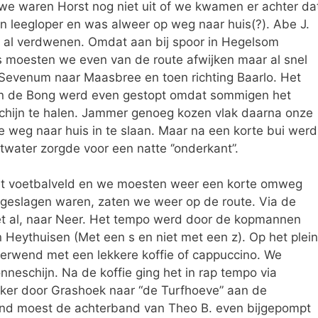
 we waren Horst nog niet uit of we kwamen er achter da
en leegloper en was alweer op weg naar huis(?). Abe J.
 al verdwenen. Omdat aan bij spoor in Hegelsom
 moesten we even van de route afwijken maar al snel
evenum naar Maasbree en toen richting Baarlo. Het
in de Bong werd even gestopt omdat sommigen het
chijn te halen. Jammer genoeg kozen vlak daarna onze
 weg naar huis in te slaan. Maar na een korte bui werd
twater zorgde voor een natte ‘’onderkant”.
et voetbalveld en we moesten weer een korte omweg
 geslagen waren, zaten we weer op de route. Via de
et al, naar Neer. Het tempo werd door de kopmannen
eythuisen (Met een s en niet met een z). Op het plein
erwend met een lekkere koffie of cappuccino. We
neschijn. Na de koffie ging het in rap tempo via
eker door Grashoek naar “de Turfhoeve” aan de
nd moest de achterband van Theo B. even bijgepompt