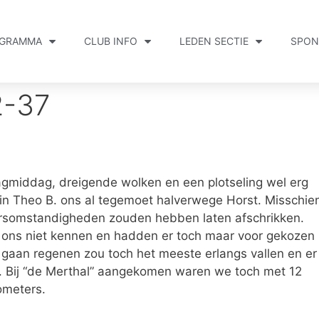
GRAMMA
CLUB INFO
LEDEN SECTIE
SPON
2-37
middag, dreigende wolken en een plotseling wel erg
n Theo B. ons al tegemoet halverwege Horst. Misschie
rsomstandigheden zouden hebben laten afschrikken.
 ons niet kennen en hadden er toch maar voor gekozen
gaan regenen zou toch het meeste erlangs vallen en er
n. Bij “de Merthal” aangekomen waren we toch met 12
lometers.