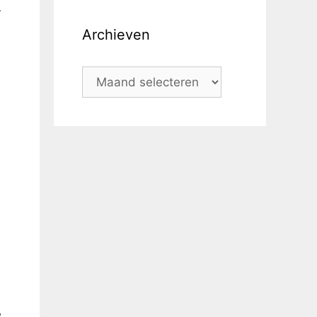
r
Archieven
e