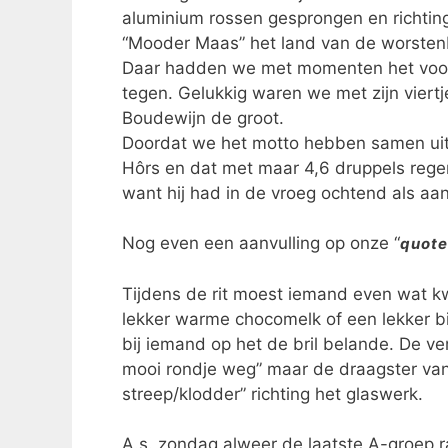
aluminium rossen gesprongen en richting
“Mooder Maas” het land van de worstenb
Daar hadden we met momenten het voor
tegen. Gelukkig waren we met zijn viert
Boudewijn de groot.
Doordat we het motto hebben samen uit 
Hôrs en dat met maar 4,6 druppels rege
want hij had in de vroeg ochtend als aa
Nog even een aanvulling op onze “
quote
Tijdens de rit moest iemand even wat k
lekker warme chocomelk of een lekker bi
bij iemand op het de bril belande. De v
mooi rondje weg” maar de draagster van
streep/klodder” richting het glaswerk.
A.s. zondag alweer de laatste A-groep ra