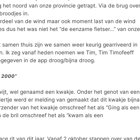
 het noord van onze provincie getrapt. Via de brug ove
roodjes in.
deel van de wind maar ook moment last van de wind
jes dus het was niet het “de eenzame fietser…” van onze
samen thuis zijn we samen weer keurig gearriveerd in
n. Ik zeg vanaf heden noemen we Tim, Tim Timofeeff
ngegeven in de app droog/bijna droog.
 2000”
wijt, wel genaamd een kwakje. Onder het genot van een
ertje werd er melding van gemaakt dat dit kwakje bijna
erzender van het kwakje omschreef het als “Ging als een
 de bril omschreef het als “kwam als een
ce rit van dit jaar. Vanaf 2 oktober stappen over van d