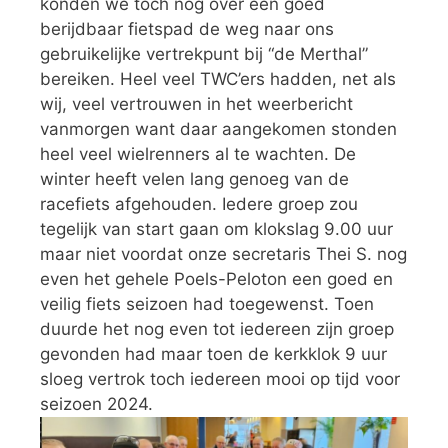
konden we toch nog over een goed
berijdbaar fietspad de weg naar ons
gebruikelijke vertrekpunt bij “de Merthal”
bereiken. Heel veel TWC’ers hadden, net als
wij, veel vertrouwen in het weerbericht
vanmorgen want daar aangekomen stonden
heel veel wielrenners al te wachten. De
winter heeft velen lang genoeg van de
racefiets afgehouden. Iedere groep zou
tegelijk van start gaan om klokslag 9.00 uur
maar niet voordat onze secretaris Thei S. nog
even het gehele Poels-Peloton een goed en
veilig fiets seizoen had toegewenst. Toen
duurde het nog even tot iedereen zijn groep
gevonden had maar toen de kerkklok 9 uur
sloeg vertrok toch iedereen mooi op tijd voor
seizoen 2024.