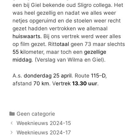
een bij Giel bekende oud Sligro collega. Het
was heel gezellig en nadat we alles weer
netjes opgeruimd en de stoelen weer recht
gezet hadden vertrokken we allemaal
huiswaarts.
Bij ons vertrek werd weer alles
op film gezet. Ritt
otaal
geen 73 maar slechts
55 k
ilometer, maar toch een
gezellige
middag
. (Verslag van Wilma en Giel).
A.s.
donderdag 25 april
. Route
115
–
D
,
afstand
70 km
. V
ertrek
13.30
uur
.
Geen categorie
Weeknieuws 2024-15
Weeknieuws 2024-17