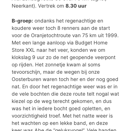
Neerkant). Vertrek om
8.30 uur
B-groep:
ondanks het regenachtige en
koudere weer toch 8 renners aan de start
voor de Oranjetochtroute van 75 km uit 1999.
Met een lange aanloop via Budget Home
Store XXL naar het veer, konden we om
klokslag 9 uur zo de net geopende veerpont
op rijden. Het zonnetje kwam al soms
tevoorschijn, maar de wegen bij onze
Oosterburen waren toch her en der nog goed
nat. En door het regenachtige weer was er in
de vele bochten die deze route telt nogal wat
kiezel op de weg terecht gekomen, en dus
was het in iedere bocht goed opletten, en
voorzichtigheid troef. Met het natte weer is
het wachten op een lekke band, en deze
keer was Abe de “geluksvogel”. Vele handen