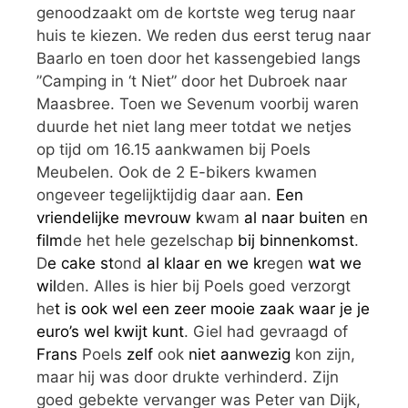
genoodzaakt om de kortste weg terug naar
huis te kiezen. We reden dus eerst terug naar
Baarlo en toen door het kassengebied langs
”Camping in ‘t Niet” door het Dubroek naar
Maasbree. Toen we Sevenum voorbij waren
duurde het niet lang meer totdat we netjes
op tijd om 16.15 aankwamen bij Poels
Meubelen. Ook de 2 E-bikers kwamen
ongeveer tegelijktijdig daar aan.
Een
vriendelijke mevrouw k
wam
al naar buiten
e
n
film
de het hele gezelschap
bij binnenkomst
.
D
e cake st
ond
al klaar en we kr
egen
wat we
wil
den. Alles is hier bij Poels goed verzorgt
he
t is ook wel een zeer mooie zaak waar je je
euro’s wel kwijt kunt
. Giel had gevraagd of
Frans
Poels
zelf
ook
niet aanwezig
kon zijn,
maar hij was door drukte verhinderd. Zijn
goed gebekte vervanger was Peter van Dijk,