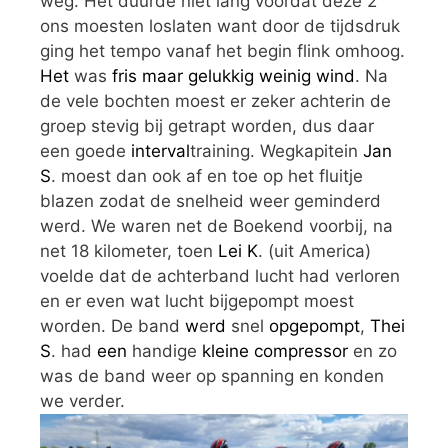
weg. Het duurde niet lang voordat deze 2
ons moesten loslaten want door de tijdsdruk
ging het tempo vanaf het begin flink omhoog.
Het
was
fris maar gelukkig weinig wind
. Na
de vele bochten moest er zeker achterin de
groep stevig bij getrapt worden, dus daar
een goede
interval
training. Wegkapitein
Jan
S
. moest dan ook af en toe op het fluitje
blazen zodat de snelheid weer geminderd
werd. We waren net de Boekend voorbij, na
net 18 kilometer, toen
Lei K
. (uit America)
voelde dat de achterband lucht had verloren
en er even wat lucht bijgepompt moest
worden. De band
w
e
rd
snel
opgepompt
,
Thei
S
. had
een
handige
kleine compressor
en zo
was de band weer op spanning en konden
we verder.