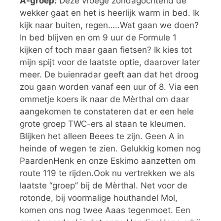
A-groep:
Deze vroege zondagochtend de
wekker gaat en het is heerlijk warm in bed. Ik
kijk naar buiten, regen…..Wat gaan we doen?
In bed blijven en om 9 uur de Formule 1
kijken of toch maar gaan fietsen? Ik kies tot
mijn spijt voor de laatste optie, daarover later
meer. De buienradar geeft aan dat het droog
zou gaan worden vanaf een uur of 8. Via een
ommetje koers ik naar de Mèrthal om daar
aangekomen te constateren dat er een hele
grote groep TWC-ers al staan te kleumen.
Blijken het alleen Beees te zijn. Geen A in
heinde of wegen te zien. Gelukkig komen nog
PaardenHenk en onze Eskimo aanzetten om
route 119 te rijden.Ook nu vertrekken we als
laatste “groep” bij de Mèrthal. Net voor de
rotonde, bij voormalige houthandel Mol,
komen ons nog twee Aaas tegenmoet. Een