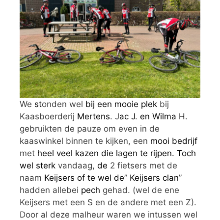
We
st
onden wel
bij een mooie plek
bij
Kaasboerderij
Mertens
. J
ac J
.
en Wilma
H
.
gebruikten de pauze om even in de
kaaswinkel binnen te kijken, een
mooi bedrijf
met
heel veel kazen die l
a
gen te rijpen. Toch
wel sterk
vandaag,
de
2 fietsers met de
naam
Keijsers of te wel de
”
Keijsers clan
”
hadden allebei
pech
gehad. (wel de ene
Keijsers met een S en de andere met een Z).
Door al deze malheur waren we intussen wel