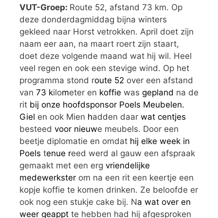
VUT-Groep:
Route 52, afstand 73 km. Op
deze donderdagmiddag bijna winters
gekleed naar Horst vetrokken. April doet zijn
naam eer aan, na maart roert zijn staart,
doet deze volgende maand wat hij wil. Heel
veel regen en ook een stevige wind. Op het
programma stond r
oute 52
over een afstand
van
73 k
ilo
m
eter en
koffie
was
gepland
na de
rit
bij onze hoofdsponsor Poels Meubelen.
Giel
en ook Mien
h
adden daar
wat centjes
besteed
voor nieuw
e meubels. Door een
beetje diplomatie en omdat
hij elke week in
Poels
t
enue r
eed werd al gauw een afspraak
gemaakt met een erg
vriendelijke
medewerkster
om na een rit een keertje een
kopje koffie te komen drinken. Ze beloofde er
ook nog een stukje cake bij. N
a wat over en
weer geappt
te hebben had hij afgesproken