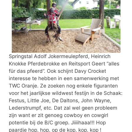
Springstal Adolf Jokermeulepferd, Heinrich
Knokke Pferdebrokke en Reitsport Geert “alles
für das pfeerd”. Ook schijnt Davy Crocket
interesse te hebben in een samenwerking met
TWC Oranje. Ze zoeken nog enkele figuranten
voor het jaarlijkse wildwest festijn in de Schaak:
Festus, Little Joe, De Daltons, John Wayne,
Lederstrumpf, etc. Dat zal wel geen probleem
zijn want er zit genoeg cowboy en cowgirl
potentie bij de B/C groep. Jiiiihaaa!!! Hop
paardje hop, hop, op de kop, kop, kop !