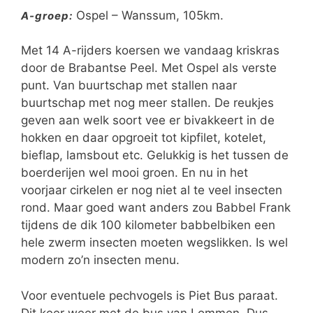
Ospel – Wanssum, 105km.
A-groep:
Met 14 A-rijders koersen we vandaag kriskras
door de Brabantse Peel. Met Ospel als verste
punt. Van buurtschap met stallen naar
buurtschap met nog meer stallen. De reukjes
geven aan welk soort vee er bivakkeert in de
hokken en daar opgroeit tot kipfilet, kotelet,
bieflap, lamsbout etc. Gelukkig is het tussen de
boerderijen wel mooi groen. En nu in het
voorjaar cirkelen er nog niet al te veel insecten
rond. Maar goed want anders zou Babbel Frank
tijdens de dik 100 kilometer babbelbiken een
hele zwerm insecten moeten wegslikken. Is wel
modern zo’n insecten menu.
Voor eventuele pechvogels is Piet Bus paraat.
Dit keer weer met de bus van Lommen. Dus