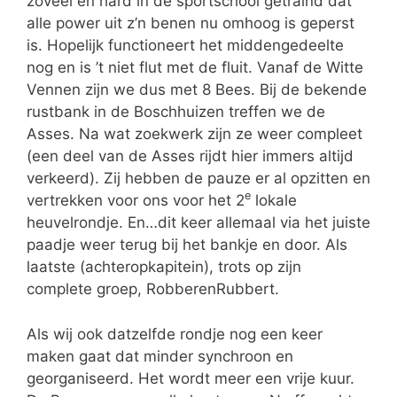
zoveel en hard in de sportschool getraind dat
alle power uit z’n benen nu omhoog is geperst
is. Hopelijk functioneert het middengedeelte
nog en is ’t niet flut met de fluit. Vanaf de Witte
Vennen zijn we dus met 8 Bees. Bij de bekende
rustbank in de Boschhuizen treffen we de
Asses. Na wat zoekwerk zijn ze weer compleet
(een deel van de Asses rijdt hier immers altijd
verkeerd). Zij hebben de pauze er al opzitten en
e
vertrekken voor ons voor het 2
lokale
heuvelrondje. En…dit keer allemaal via het juiste
paadje weer terug bij het bankje en door. Als
laatste (achteropkapitein), trots op zijn
complete groep, RobberenRubbert.
Als wij ook datzelfde rondje nog een keer
maken gaat dat minder synchroon en
georganiseerd. Het wordt meer een vrije kuur.