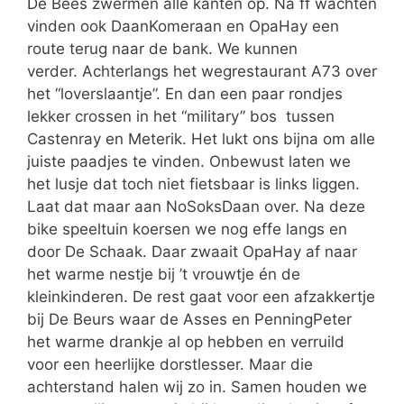
De Bees zwermen alle kanten op. Na ff wachten
vinden ook DaanKomeraan en OpaHay een
route terug naar de bank. We kunnen
verder. Achterlangs het wegrestaurant A73 over
het “loverslaantje”. En dan een paar rondjes
lekker crossen in het “military” bos tussen
Castenray en Meterik. Het lukt ons bijna om alle
juiste paadjes te vinden. Onbewust laten we
het lusje dat toch niet fietsbaar is links liggen.
Laat dat maar aan NoSoksDaan over. Na deze
bike speeltuin koersen we nog effe langs en
door De Schaak. Daar zwaait OpaHay af naar
het warme nestje bij ’t vrouwtje én de
kleinkinderen. De rest gaat voor een afzakkertje
bij De Beurs waar de Asses en PenningPeter
het warme drankje al op hebben en verruild
voor een heerlijke dorstlesser. Maar die
achterstand halen wij zo in. Samen houden we