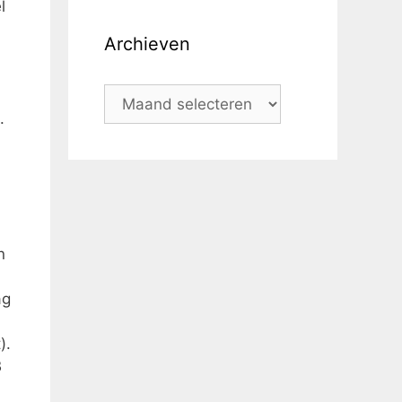
l
Archieven
.
n
ag
).
B