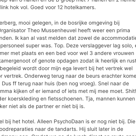
flink hok vol. Goed voor 12 hotelkamers.
kerberg, mooi gelegen, in de bosrijke omgeving bij
Organisator Theo Mussenheuvel heeft weer een prima
nden. Ik kan al vast melden dat zowel de accommodati
 personeel super was. Top. Deze verslaggever lag solo, 
kamer met plaats en een bed voor wel 3 andere vrouwen 
mergenoot of genote opdagen zodat ik heerlijk en rust
 begeleid wordt door mijn ega levert bij het vertrek wel
or vertrek. Onderweg terug naar de beurs erachter kom
. Dus ff terug naar huis (ben nog vroeg). Snel naar de
ramma kijken of er iemand of iets met mij mee moet. Shit
onder koerskleding en fietsschoenen. Tja, mannen kunnen
r niet als de partner er niet bij is.
el bij het hotel. Alleen PsychoDaan is er nog niet bij. Die
odreparaties naar de tandarts. Hij sluit later in de