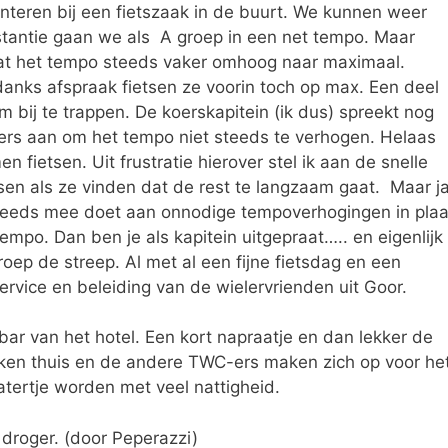
teren bij een fietszaak in de buurt. We kunnen weer
nstantie gaan we als A groep in een net tempo. Maar
aat het tempo steeds vaker omhoog naar maximaal.
danks afspraak fietsen ze voorin toch op max. Een deel
bij te trappen. De koerskapitein (ik dus) spreekt nog
ers aan om het tempo niet steeds te verhogen. Helaas
fietsen. Uit frustratie hierover stel ik aan de snelle
tsen als ze vinden dat de rest te langzaam gaat. Maar ja
 steeds mee doet aan onnodige tempoverhogingen in plaa
empo. Dan ben je als kapitein uitgepraat….. en eigenlijk
roep de streep. Al met al een fijne fietsdag en een
rvice en beleiding van de wielervrienden uit Goor.
 bar van het hotel. Een kort napraatje en dan lekker de
aken thuis en de andere TWC-ers maken zich op voor he
atertje worden met veel nattigheid.
 droger. (door Peperazzi)