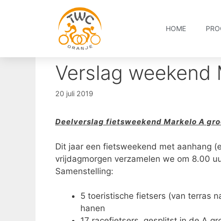
HOME
PRO
Verslag weekend M
20 juli 2019
Deelverslag fietsweekend Markelo A gr
Dit jaar een fietsweekend met aanhang (
vrijdagmorgen verzamelen we om 8.00 uur
Samenstelling:
5 toeristische fietsers (van terras 
hanen
17 racefietsers, gesplitst in de A