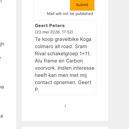
n
Mail will not be published
Geert Peters
(23 mei 2026. 17:52)
Te koop gravelbike Koga
jn
colmaro all road. Sram
Rival schakelgroep 1×11.
r
Alu frame en Carbon
voorvork. Indien interesse
heeft kan men met mij
contact opnemen. Geert
we
P.
1
Na