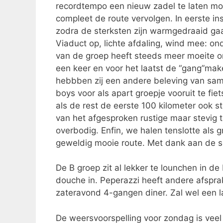
recordtempo een nieuw zadel te laten mon
compleet de route vervolgen. In eerste i
zodra de sterksten zijn warmgedraaid g
Viaduct op, lichte afdaling, wind mee: on
van de groep heeft steeds meer moeite om 
een keer en voor het laatst de “gang”mak
hebbben zij een andere beleving van samen 
boys voor als apart groepje vooruit te fie
als de rest de eerste 100 kilometer ook
van het afgesproken rustige maar stevig t
overbodig. Enfin, we halen tenslotte als g
geweldig mooie route. Met dank aan de se
De B groep zit al lekker te lounchen in de
douche in. Peperazzi heeft andere afspr
zateravond 4-gangen diner. Zal wel een l
De weersvoorspelling voor zondag is veel