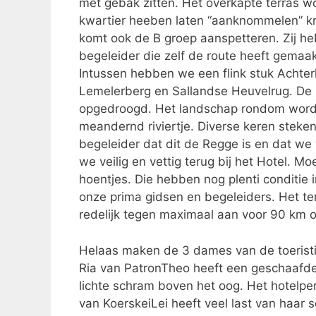
met gebak zitten. Het overkapte terras 
kwartier heeben laten “aanknommelen” krijg
komt ook de B groep aanspetteren. Zij h
begeleider die zelf de route heeft gemaak
Intussen hebben we een flink stuk Acht
Lemelerberg en Sallandse Heuvelrug. De r
opgedroogd. Het landschap rondom wordt 
meandernd riviertje. Diverse keren steke
begeleider dat dit de Regge is en dat we
we veilig en vettig terug bij het Hotel. M
hoentjes. Die hebben nog plenti conditie i
onze prima gidsen en begeleiders. Het t
redelijk tegen maximaal aan voor 90 km 
Helaas maken de 3 dames van de toeristi
Ria van PatronTheo heeft een geschaafde 
lichte schram boven het oog. Het hotelp
van KoerskeiLei heeft veel last van haar 