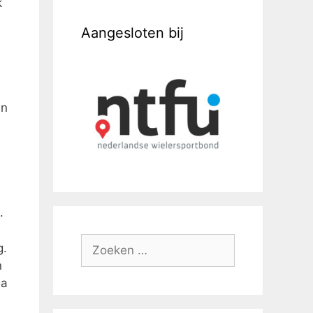
k
Aangesloten bij
e
en
.
g.
n
ia