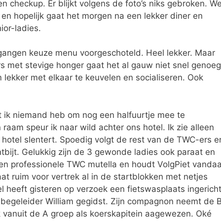
n checkup. Er blijkt volgens de foto’s niks gebroken. We
n en hopelijk gaat het morgen na een lekker diner en
or-ladies.
 gangen keuze menu voorgeschoteld. Heel lekker. Maar
rs met stevige honger gaat het al gauw niet snel genoeg
lekker met elkaar te keuvelen en socialiseren. Ook
t ik niemand heb om nog een halfuurtje mee te
n raam speur ik naar wild achter ons hotel. Ik zie alleen
 hotel slentert. Spoedig volgt de rest van de TWC-ers e
bijt. Gelukkig zijn de 3 gewonde ladies ook paraat en
st een professionele TWC mutella en houdt VolgPiet vanda
at ruim voor vertrek al in de startblokken met netjes
l heeft gisteren op verzoek een fietswasplaats ingericht
begeleider William gegidst. Zijn compagnon neemt de 
k vanuit de A groep als koerskapitein aagewezen. Oké