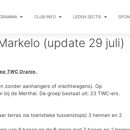
GRAMMA
CLUB INFO
LEDEN SECTIE
SPON
arkelo (update 29 juli)
oep TWC Oranje.
en zonder aanhangers of vrachtwagens). Op
 bij de Merthal. De groep bestaat uit: 23 TWC-ers.
naar terras via toeristieke tussenstops) 3 hennen en 2
 groep van 8 hanen en de B groep met 7 hanen en 2 henne