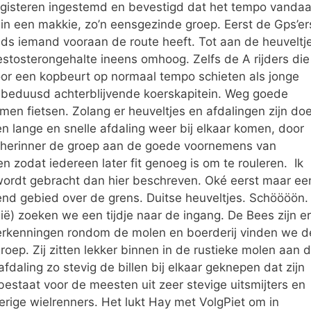
 gisteren ingestemd en bevestigd dat het tempo vanda
ein een makkie, zo’n eensgezinde groep. Eerst de Gps’er
eds iemand vooraan de route heeft. Tot aan de heuveltj
 testosterongehalte ineens omhoog. Zelfs de A rijders die
or een kopbeurt op normaal tempo schieten als jonge
 beduusd achterblijvende koerskapitein. Weg goede
n fietsen. Zolang er heuveltjes en afdalingen zijn doe
en lange en snelle afdaling weer bij elkaar komen, door
. Ik herinner de groep aan de goede voornemens van
en zodat iedereen later fit genoeg is om te rouleren. Ik
r wordt gebracht dan hier beschreven. Oké eerst maar ee
nd gebied over de grens. Duitse heuveltjes. Schöööön.
ië) zoeken we een tijdje naar de ingang. De Bees zijn er
erkenningen rondom de molen en boerderij vinden we d
roep. Zij zitten lekker binnen in de rustieke molen aan 
daling zo stevig de billen bij elkaar geknepen dat zijn
bestaat voor de meesten uit zeer stevige uitsmijters en
rige wielrenners. Het lukt Hay met VolgPiet om in