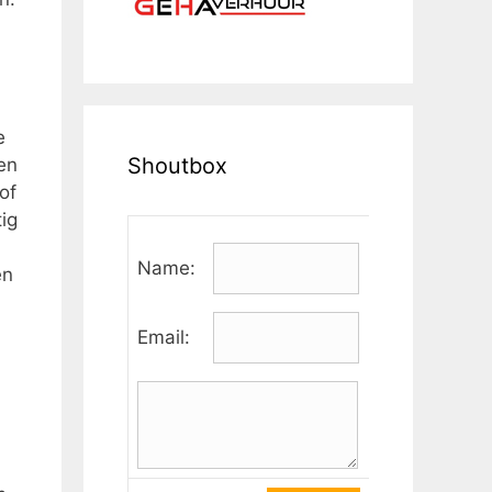
e
Shoutbox
en
of
ig
Name:
en
!
Email: