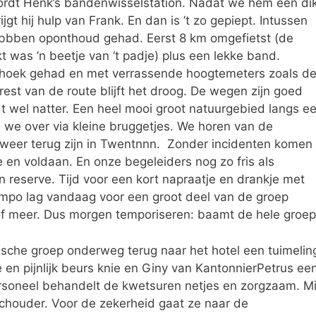
wordt Henk’s bandenwisselstation. Nadat we hem een di
t hij hulp van Frank. En dan is ’t zo gepiept. Intussen
ebbben oponthoud gehad. Eerst 8 km omgefietst (de
t was ’n beetje van ‘t padje) plus een lekke band.
erhoek gehad en met verrassende hoogtemeters zoals d
est van de route blijft het droog. De wegen zijn goed
wel natter. Een heel mooi groot natuurgebied langs e
n we over via kleine bruggetjes. We horen van de
 weer terug zijn in Twentnnn. Zonder incidenten komen
oe en voldaan. En onze begeleiders nog zo fris als
n reserve. Tijd voor een kort napraatje en drankje met
empo lag vandaag voor een groot deel van de groep
of meer. Dus morgen temporiseren: baamt de hele groep
sche groep onderweg terug naar het hotel een tuimelin
en pijnlijk beurs knie en Giny van KantonnierPetrus ee
ersoneel behandelt de kwetsuren netjes en zorgzaam. M
schouder. Voor de zekerheid gaat ze naar de