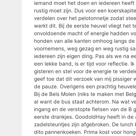
iemand moet het doen en iedereen heeft
rustig moet zijn. Dus voor een koerskapit
verdelen over het pelotonnetje zodat ste
werkt dit. Bij de eerste heuvel vliegt het
onvoldoende macht of energie hadden vo
honden van alle kanten omhoog langs de
voornemens, weg gezag en weg rustig same
iedereen zijn eigen ding. Pas als we na e
een lekke band, is er tijd voor reflectie
gisteren en stel voor de energie te verdel
geef toe dat dit verzoek van mij pissige
de pauze. Overigens een prachtig heuvele
Bij de Bels Molen (niks te maken met Belg
al want de bus staat achterom. Na wat v
ingang en de verstopte fietsen van de B g
eerste drankjes. GoodoldHay heeft in de af
zadelsteuntjes zijn afgebroken. De lunch 
dito pannenkoeken. Prima kost voor honge