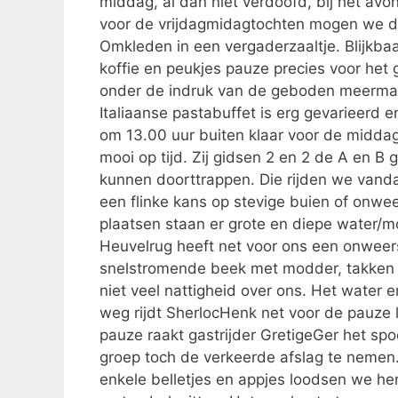
middag, al dan niet verdoofd, bij het a
voor de vrijdagmidagtochten mogen we dit
Omkleden in een vergaderzaaltje. Blijkb
koffie en peukjes pauze precies voor het 
onder de indruk van de geboden meerman
Italiaanse pastabuffet is erg gevarieerd 
om 13.00 uur buiten klaar voor de middagt
mooi op tijd. Zij gidsen 2 en 2 de A en B 
kunnen doorttrappen. Die rijden we vanda
een flinke kans op stevige buien of onweer
plaatsen staan er grote en diepe water/
Heuvelrug heeft net voor ons een onweers
snelstromende beek met modder, takken 
niet veel nattigheid over ons. Het water 
weg rijdt SherlocHenk net voor de pauze l
pauze raakt gastrijder GretigeGer het spo
groep toch de verkeerde afslag te nemen.
enkele belletjes en appjes loodsen we he