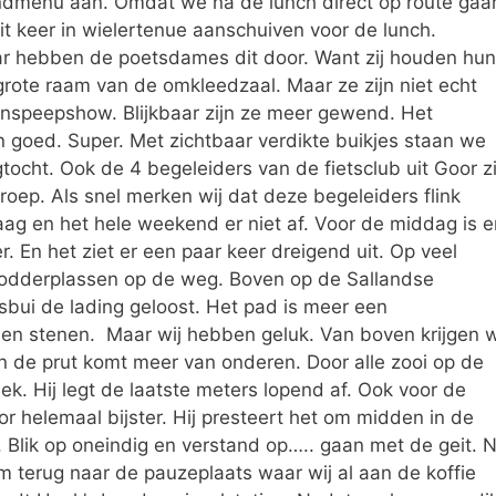
vondmenu aan. Omdat we na de lunch direct op route gaa
 keer in wielertenue aanschuiven voor de lunch.
aar hebben de poetsdames dit door. Want zij houden hun
grote raam van de omkleedzaal. Maar ze zijn niet echt
speepshow. Blijkbaar zijn ze meer gewend. Het
en goed. Super. Met zichtbaar verdikte buikjes staan we
ocht. Ook de 4 begeleiders van de fietsclub uit Goor zi
groep. Als snel merken wij dat deze begeleiders flink
ag en het hele weekend er niet af. Voor de middag is e
. En het ziet er een paar keer dreigend uit. Op veel
modderplassen op de weg. Boven op de Sallandse
bui de lading geloost. Het pad is meer een
en stenen. Maar wij hebben geluk. Van boven krijgen 
en de prut komt meer van onderen. Door alle zooi op de
ek. Hij legt de laatste meters lopend af. Ook voor de
or helemaal bijster. Hij presteert het om midden in de
 Blik op oneindig en verstand op….. gaan met de geit. 
m terug naar de pauzeplaats waar wij al aan de koffie