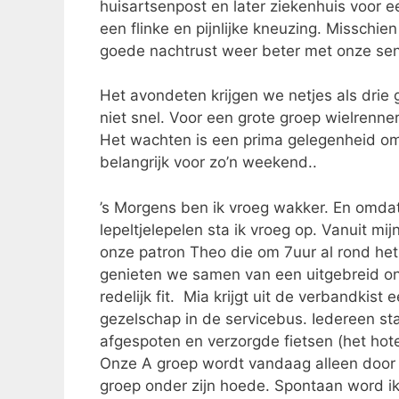
huisartsenpost en later ziekenhuis voor ee
een flinke en pijnlijke kneuzing. Misschie
goede nachtrust weer beter met onze seni
Het avondeten krijgen we netjes als drie
niet snel. Voor een grote groep wielrenne
Het wachten is een prima gelegenheid om 
belangrijk voor zo’n weekend..
’s Morgens ben ik vroeg wakker. En omda
lepeltjelepelen sta ik vroeg op. Vanuit mij
onze patron Theo die om 7uur al rond het
genieten we samen van een uitgebreid ont
redelijk fit. Mia krijgt uit de verbandki
gezelschap in de servicebus. Iedereen sta
afgespoten en verzorgde fietsen (het hote
Onze A groep wordt vandaag alleen door 
groep onder zijn hoede. Spontaan word i