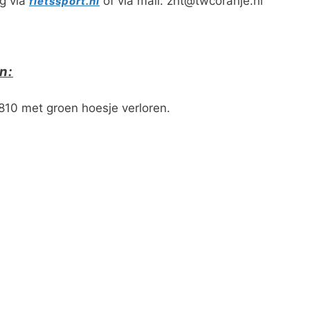
g via
of via mail: zht@twcoranje.nl
fietssport.nl
n:
810 met groen hoesje verloren.